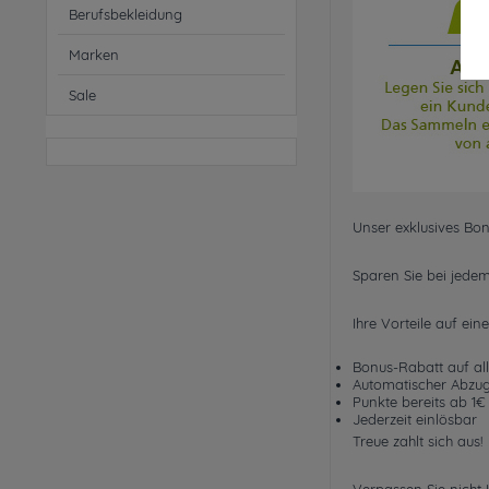
Berufsbekleidung
Marken
Sale
Unser exklusives Bo
Sparen Sie bei jedem
Ihre Vorteile auf eine
Bonus-Rabatt auf all
Automatischer Abzu
Punkte bereits ab 1€
Jederzeit einlösbar
Treue zahlt sich aus!