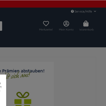
Service/Hilfe
Merkzettel
Mein Konto
Warenkorb
e
t
e