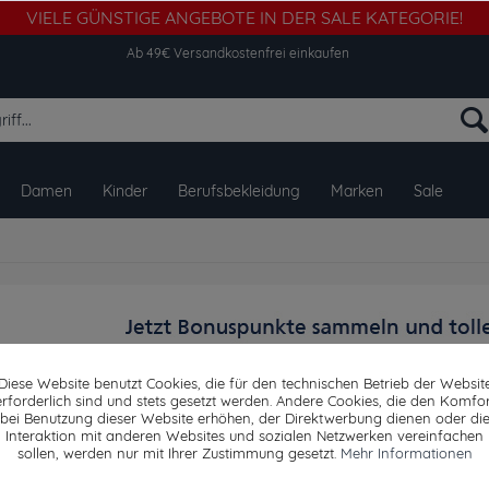
VIELE GÜNSTIGE ANGEBOTE IN DER SALE KATEGORIE!
Ab 49€ Versandkostenfrei einkaufen
Damen
Kinder
Berufsbekleidung
Marken
Sale
Diese Website benutzt Cookies, die für den technischen Betrieb der Websit
erforderlich sind und stets gesetzt werden. Andere Cookies, die den Komfor
bei Benutzung dieser Website erhöhen, der Direktwerbung dienen oder di
Interaktion mit anderen Websites und sozialen Netzwerken vereinfachen
sollen, werden nur mit Ihrer Zustimmung gesetzt.
Mehr Informationen