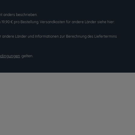
t anders beschrieben.
19,90 € pro Bestellung. Versandkosten für andere Länder siehe hier:
n für andere Länder und Informationen zur Berechnung des Liefertermins
edingungen
gelten.