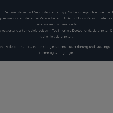
etzl. Mehrwertsteuer zzgl.
Versandkosten
und ggf. Nachnahmegebühren, wenn nich
Expressversand entstehen bei Versand innerhalb Deutschlands Versandkosten von 
Lieferkosten in andere Länder
pressversand gilt eine Lieferzeit von 1 Tag innerhalb Deutschlands. Lieferzeite
siehe hier:
Lieferzeiten
.
eschützt durch reCAPTCHA, die Google
Datenschutzerklärung
und
Nutzungsb
Theme by
Orangebytes