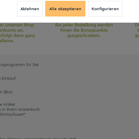
Ablehnen
Alle akzeptieren
Konfigurieren
nusprogramm für Sie!
 Einkauf.
n Blick:
e Artikel
g in Ihrem Warenkorb
 Einkaufswert*