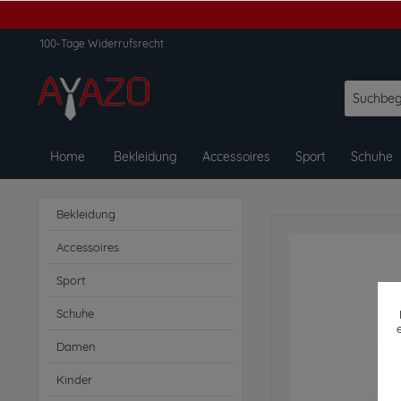
100-Tage Widerrufsrecht
Home
Bekleidung
Accessoires
Sport
Schuhe
Bekleidung
Accessoires
Sport
Schuhe
Damen
Kinder