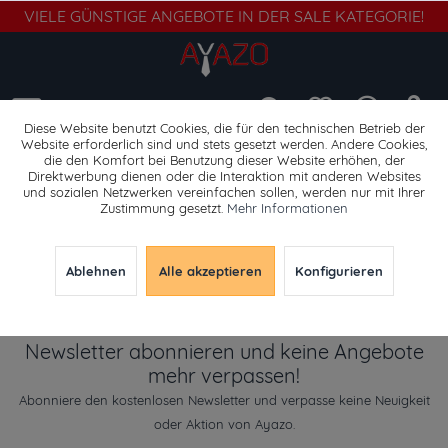
VIELE GÜNSTIGE ANGEBOTE IN DER SALE KATEGORIE!
Menü
Diese Website benutzt Cookies, die für den technischen Betrieb der
Website erforderlich sind und stets gesetzt werden. Andere Cookies,
die den Komfort bei Benutzung dieser Website erhöhen, der
Sweatshirts & Pullover
Direktwerbung dienen oder die Interaktion mit anderen Websites
und sozialen Netzwerken vereinfachen sollen, werden nur mit Ihrer
Zustimmung gesetzt.
Mehr Informationen
Ablehnen
Alle akzeptieren
Konfigurieren
Newsletter abonnieren und keine Angebote
mehr verpassen!
Abonniere den kostenlosen Newsletter und verpasse keine Neuigkeit
oder Aktion von Ayazo.