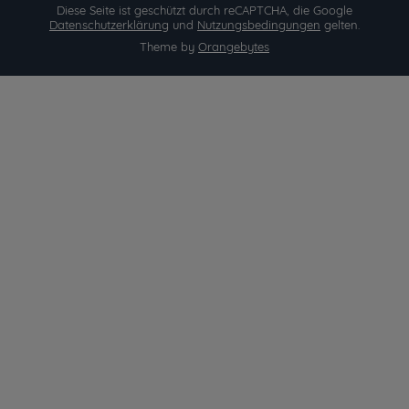
Diese Seite ist geschützt durch reCAPTCHA, die Google
Datenschutzerklärung
und
Nutzungsbedingungen
gelten.
Theme by
Orangebytes