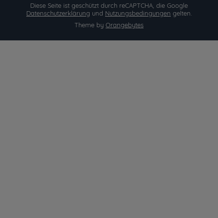
Diese Seite ist geschützt durch reCAPTCHA, die Google
Datenschutzerklärung
und
Nutzungsbedingungen
gelten.
Theme by
Orangebytes