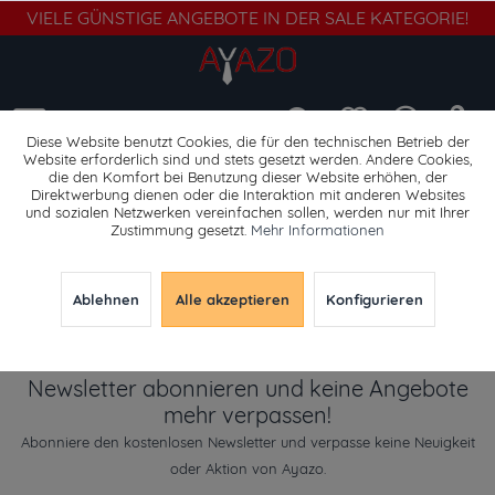
VIELE GÜNSTIGE ANGEBOTE IN DER SALE KATEGORIE!
Menü
Diese Website benutzt Cookies, die für den technischen Betrieb der
Website erforderlich sind und stets gesetzt werden. Andere Cookies,
die den Komfort bei Benutzung dieser Website erhöhen, der
Taschen
Direktwerbung dienen oder die Interaktion mit anderen Websites
und sozialen Netzwerken vereinfachen sollen, werden nur mit Ihrer
Zustimmung gesetzt.
Mehr Informationen
Ablehnen
Alle akzeptieren
Konfigurieren
Newsletter abonnieren und keine Angebote
mehr verpassen!
Abonniere den kostenlosen Newsletter und verpasse keine Neuigkeit
oder Aktion von Ayazo.