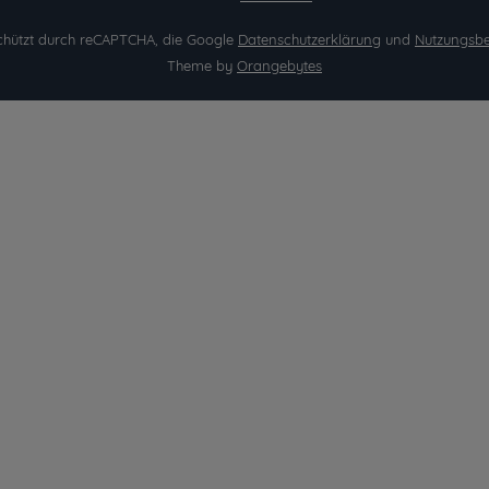
eschützt durch reCAPTCHA, die Google
Datenschutzerklärung
und
Nutzungsb
Theme by
Orangebytes