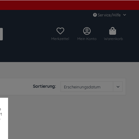
Service/Hilfe
Merkzettel
Mein Konto
Warenkorb
Sortierung:
e
t
e