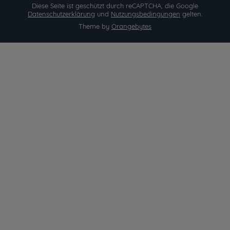
Diese Seite ist geschützt durch reCAPTCHA, die Google
Datenschutzerklärung
und
Nutzungsbedingungen
gelten.
Theme by
Orangebytes