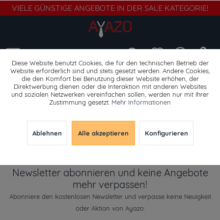
VIELE GÜNSTIGE ANGEBOTE IN DER SALE KATEGORIE!
Menü
Diese Website benutzt Cookies, die für den technischen Betrieb der
Website erforderlich sind und stets gesetzt werden. Andere Cookies,
die den Komfort bei Benutzung dieser Website erhöhen, der
Anzugsakkos
Direktwerbung dienen oder die Interaktion mit anderen Websites
und sozialen Netzwerken vereinfachen sollen, werden nur mit Ihrer
Zustimmung gesetzt.
Mehr Informationen
Ablehnen
Alle akzeptieren
Konfigurieren
Newsletter abonnieren und keine Angebote
mehr verpassen!
Abonniere den kostenlosen Newsletter und verpasse keine Neuigkeit
oder Aktion von Ayazo.