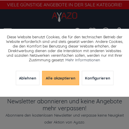
VIELE GÜNSTIGE ANGEBOTE IN DER SALE KATEGORIE!
Menü
Diese Website benutzt Cookies, die für den technischen Betrieb der
Website erforderlich sind und stets gesetzt werden. Andere Cookies,
die den Komfort bei Benutzung dieser Website erhöhen, der
Sonstiges
Direktwerbung dienen oder die Interaktion mit anderen Websites
und sozialen Netzwerken vereinfachen sollen, werden nur mit Ihrer
Zustimmung gesetzt.
Mehr Informationen
Ablehnen
Alle akzeptieren
Konfigurieren
Newsletter abonnieren und keine Angebote
mehr verpassen!
Abonniere den kostenlosen Newsletter und verpasse keine Neuigkeit
oder Aktion von Ayazo.