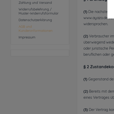
Zahlung und Versand
Widerrufsbelehrung /
(1)
Die nachstehend
Muster-Widerrufsformular
www.ayazo.de schl
Datenschutzerklärung
widersprochen.
AGB und
Kundeninformationen
(2)
Verbraucher im 
Impressum
überwiegend weder 
oder juristische P
beruflichen oder g
§ 2 Zustandek
(1)
Gegenstand des 
(2)
Bereits mit dem
eines Vertrages ü
(3)
Der Vertrag ko