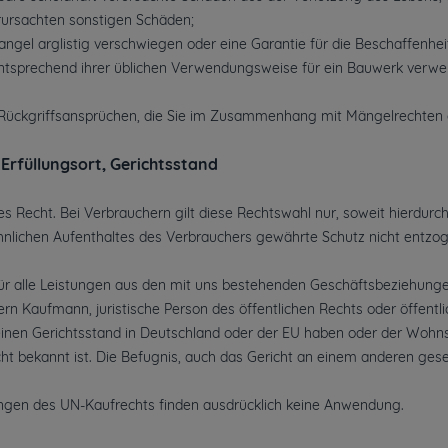
erursachten sonstigen Schäden;
Mangel arglistig verschwiegen oder eine Garantie für die Beschaffen
 entsprechend ihrer üblichen Verwendungsweise für ein Bauwerk verw
n Rückgriffsansprüchen, die Sie im Zusammenhang mit Mängelrechten
 Erfüllungsort, Gerichtsstand
es Recht. Bei Verbrauchern gilt diese Rechtswahl nur, soweit hierd
nlichen Aufenthaltes des Verbrauchers gewährte Schutz nicht entzogen
ür alle Leistungen aus den mit uns bestehenden Geschäftsbeziehungen 
rn Kaufmann, juristische Person des öffentlichen Rechts oder öffentl
einen Gerichtsstand in Deutschland oder der EU haben oder der Wohns
t bekannt ist. Die Befugnis, auch das Gericht an einem anderen geset
en des UN-Kaufrechts finden ausdrücklich keine Anwendung.