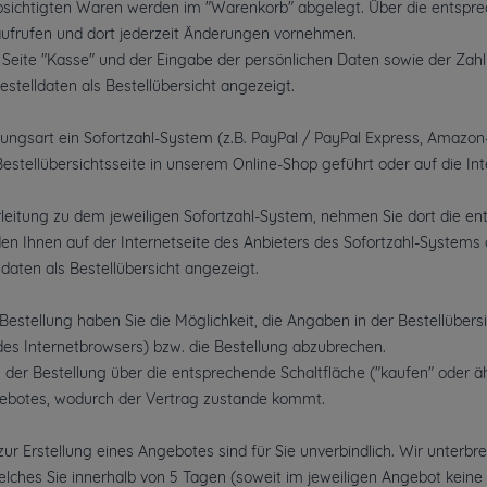
sichtigten Waren werden im "Warenkorb" abgelegt. Über die entsprech
ufrufen und dort jederzeit Änderungen vornehmen.
 Seite "Kasse" und der Eingabe der persönlichen Daten sowie der Z
estelldaten als Bestellübersicht angezeigt.
hlungsart ein Sofortzahl-System (z.B. PayPal / PayPal Express, Amaz
estellübersichtsseite in unserem Online-Shop geführt oder auf die In
rleitung zu dem jeweiligen Sofortzahl-System, nehmen Sie dort die e
en Ihnen auf der Internetseite des Anbieters des Sofortzahl-Systems 
ldaten als Bestellübersicht angezeigt.
estellung haben Sie die Möglichkeit, die Angaben in der Bestellübers
des Internetbrowsers) bzw. die Bestellung abzubrechen.
er Bestellung über die entsprechende Schaltfläche ("kaufen" oder ähn
botes, wodurch der Vertrag zustande kommt.
ur Erstellung eines Angebotes sind für Sie unverbindlich. Wir unterbre
 welches Sie innerhalb von 5 Tagen (soweit im jeweiligen Angebot kei