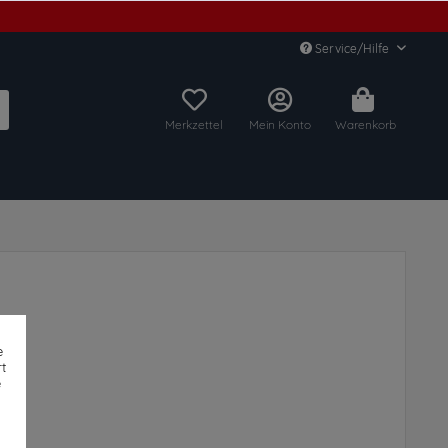
Service/Hilfe
Merkzettel
Mein Konto
Warenkorb
e
t
e