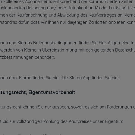
im Falle eines Abonnements entsprechend der kommunizierten Zeiten.
hlungsarten Rechnung und/ oder Ratenkauf und/ oder Lastschrift setzt
men der Kaufanbahnung und Abwicklung des Kaufvertrages an Klarna
rständnis dafür, dass wir Ihnen nur diejenigen Zahlarten anbieten kö
onen und Klarnas Nutzungsbedingungen finden Sie
hier
. Allgemeine I
werden von Klarna in Übereinstimmung mit den geltenden Datensc
utzbestimmungen
behandelt.
onen über Klarna finden Sie
hier
. Die Klarna App finden Sie
hier
.
ltungsrecht
, Eigentumsvorbehalt
tungsrecht können Sie nur ausüben, soweit es sich um Forderungen a
 bis zur vollständigen Zahlung des Kaufpreises unser Eigentum.