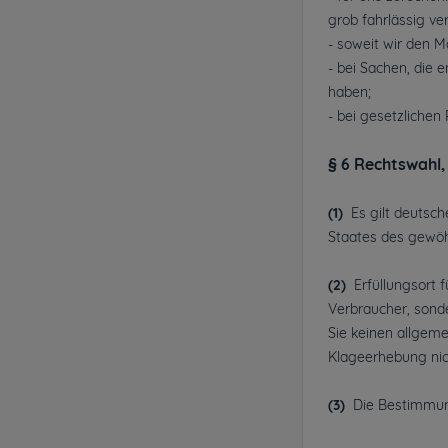
grob fahrlässig v
- soweit wir den 
- bei Sachen, die
haben;
- bei gesetzliche
§ 6 Rechtswahl,
(1)
Es gilt deutsch
Staates des gewöh
(2)
Erfüllungsort f
Verbraucher, sonde
Sie keinen allgem
Klageerhebung nich
(3)
Die Bestimmung