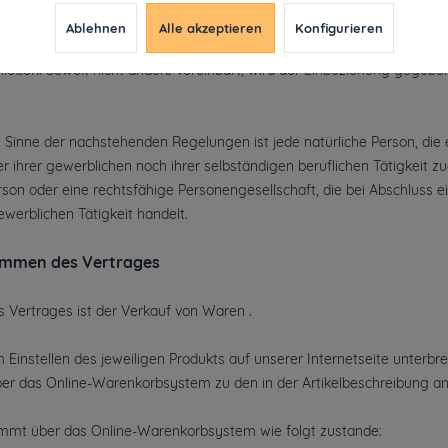
Ablehnen
Alle akzeptieren
Konfigurieren
en Geschäftsbedingungen gelten für Verträge, die Sie mit uns als A
ießen. Soweit nicht anders vereinbart, wird der Einbeziehung gegeb
Sinne der nachstehenden Regelungen ist jede natürliche Person, die 
ihrer gewerblichen noch ihrer selbständigen beruflichen Tätigkeit z
erson oder eine rechtsfähige Personengesellschaft, die bei Abschluss 
ewerblichen Tätigkeit handelt.
ommen des Vertrages
Vertrages ist der Verkauf von Waren
.
 Einstellen des jeweiligen Produkts auf unserer Internetseite unterbr
ber das Online-Warenkorbsystem zu den in der Artikelbeschreibung
mmt über das Online-Warenkorbsystem wie folgt zustande: