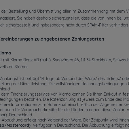
der Bestellung und Übermittlung aller im Zusammenhang mit dem Vert
matisiert. Sie haben deshalb sicherzustellen, dass die von Ihnen bei u
sch sichergestellt und insbesondere nicht durch SPAM-Filter verhindert 
Vereinbarungen zu angebotenen Zahlungsarten
Klarna
t mit
Klarna Bank AB (publ)
, Sveavägen 46, 111 34 Stockholm, Schwede
weils an Klarna:
Zahlungsfrist beträgt 14 Tage ab Versand der Ware/ des Tickets/ oder
llung der Dienstleistung. Die vollständigen Rechnungsbedingungen für
hland
.
 dem Finanzierungsservice von Klarna können Sie Ihren Einkauf in fes
dingungen bezahlen. Die Ratenzahlung ist jeweils zum Ende des M
 Weitere Informationen zum Ratenkauf einschließlich der Allgemeinen
tionen für Verbraucherkredite für die Länder in denen diese Zahlart v
bar):
Deutschland
.
 Abbuchung erfolgt nach Versand der Ware. Der Zeitpunkt wird Ihnen p
isa/Mastercard):
Verfügbar in Deutschland. Die Abbuchung erfolgt na