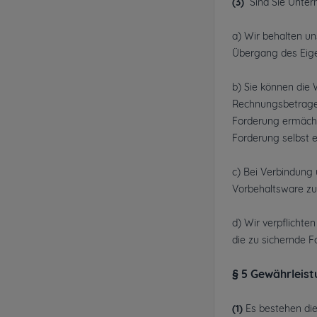
(3)
Sind Sie Untern
a) Wir behalten u
Übergang des Eige
b) Sie können die 
Rechnungsbetrages
Forderung ermächt
Forderung selbst e
c) Bei Verbindung
Vorbehaltsware zu
d) Wir verpflichte
die zu sichernde F
§ 5 Gewährleis
(1)
Es bestehen di