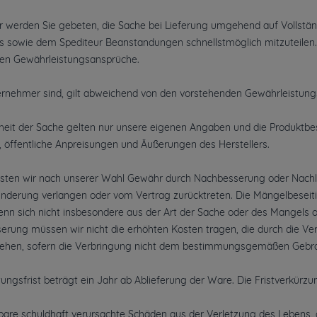
 werden Sie gebeten, die Sache bei Lieferung umgehend auf Vollständ
s sowie dem Spediteur Beanstandungen schnellstmöglich mitzuteilen
chen Gewährleistungsansprüche.
ernehmer sind, gilt abweichend von den vorstehenden Gewährleistun
heit der Sache gelten nur unsere eigenen Angaben und die Produktbesc
 öffentliche Anpreisungen und Äußerungen des Herstellers.
isten wir nach unserer Wahl Gewähr durch Nachbesserung oder Nachli
inderung verlangen oder vom Vertrag zurücktreten. Die Mängelbeseiti
enn sich nicht insbesondere aus der Art der Sache oder des Mangels
serung müssen wir nicht die erhöhten Kosten tragen, die durch die Ve
stehen, sofern die Verbringung nicht dem bestimmungsgemäßen Gebra
ungsfrist beträgt ein Jahr ab Ablieferung der Ware. Die Fristverkürzung
bare schuldhaft verursachte Schäden aus der Verletzung des Lebens, 