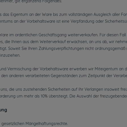
ehmer, gilt ergänzend Folgendes:
ns das Eigentum an der Ware bis zum vollständigen Ausgleich aller F
ntums an der Vorbehaltsware ist eine Verpfändung oder Sicherheitsüb
Ware im ordentlichen Geschäftsgang weiterverkaufen. Für diesen Fall t
, die Ihnen aus dem Weiterverkauf erwachsen, an uns ab, wir nehmen 
igt. Soweit Sie Ihren Zahlungsverpflichtungen nicht ordnungsgemäß n
inzuziehen.
 und Vermischung der Vorbehaltsware erwerben wir Miteigentum an d
 den anderen verarbeiteten Gegenständen zum Zeitpunkt der Verarbe
n uns, die uns zustehenden Sicherheiten auf Ihr Verlangen insoweit fre
orderung um mehr als 10% übersteigt. Die Auswahl der freizugebenden
tung
e gesetzlichen Mängelhaftungsrechte.