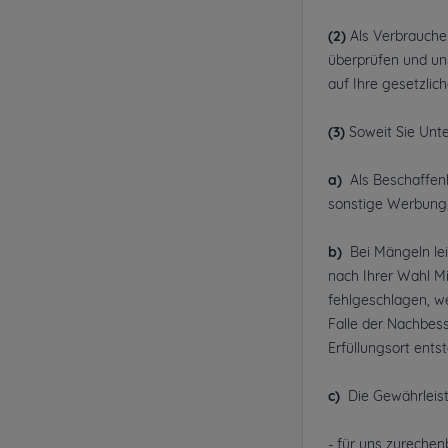
(2)
Als Verbraucher
überprüfen und un
auf Ihre gesetzli
(3)
Soweit Sie Unt
a)
Als Beschaffen
sonstige Werbung,
b)
Bei Mängeln le
nach Ihrer Wahl M
fehlgeschlagen, w
Falle der Nachbes
Erfüllungsort ent
c)
Die Gewährleist
- für uns zurechen