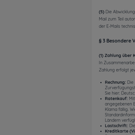
(5)
Die Abwicklung 
Mail zum Teil auto
der E-Mails techni
§ 3 Besondere 
(1) Zahlung über 
In Zusammenarbei
Zahlung erfolgt je
Rechnung:
Die 
Zurverfügungste
Sie hier:
Deutsc
Ratenkauf:
Mit
angegebenen Be
Klarna fällig.
Standardinforma
Ländern verfüg
Lastschrift:
Die
Kreditkarte (V