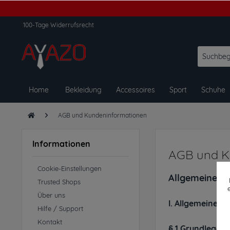
100-Tage Widerrufsrecht
Home
Bekleidung
Accessoires
Sport
Schuhe
AGB und Kundeninformationen
Informationen
AGB und K
Cookie-Einstellungen
Allgemeine G
Trusted Shops
Über uns
I. Allgemeine 
Hilfe / Support
Kontakt
§ 1 Grundlege