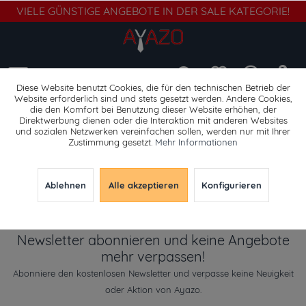
VIELE GÜNSTIGE ANGEBOTE IN DER SALE KATEGORIE!
Menü
Diese Website benutzt Cookies, die für den technischen Betrieb der
Website erforderlich sind und stets gesetzt werden. Andere Cookies,
die den Komfort bei Benutzung dieser Website erhöhen, der
Jacken & Westen
Direktwerbung dienen oder die Interaktion mit anderen Websites
und sozialen Netzwerken vereinfachen sollen, werden nur mit Ihrer
Zustimmung gesetzt.
Mehr Informationen
Ablehnen
Alle akzeptieren
Konfigurieren
Newsletter abonnieren und keine Angebote
mehr verpassen!
Abonniere den kostenlosen Newsletter und verpasse keine Neuigkeit
oder Aktion von Ayazo.