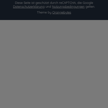
Diese Seite ist geschützt durch reCAPTCHA, die Google
Datenschutzerklärung
und
Nutzungsbedingungen
gelten.
Theme by
Orangebytes