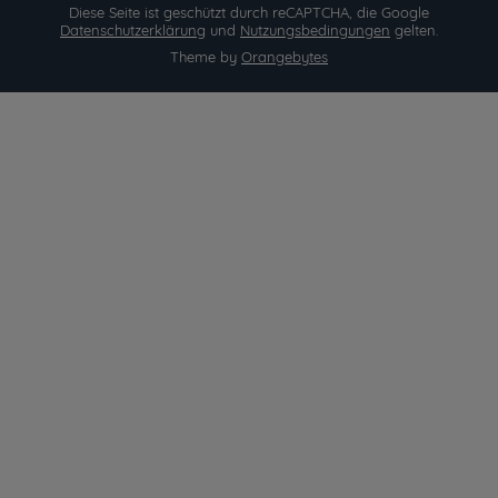
Diese Seite ist geschützt durch reCAPTCHA, die Google
Datenschutzerklärung
und
Nutzungsbedingungen
gelten.
Theme by
Orangebytes