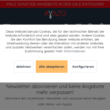
VIELE GÜNSTIGE ANGEBOTE IN DER SALE KATEGORIE!
Menü
Diese Website benutzt Cookies, die für den technischen Betrieb der
Website erforderlich sind und stets gesetzt werden. Andere Cookies,
die den Komfort bei Benutzung dieser Website erhöhen, der
Gürtel klassisch
Direktwerbung dienen oder die Interaktion mit anderen Websites
und sozialen Netzwerken vereinfachen sollen, werden nur mit Ihrer
Zustimmung gesetzt.
Mehr Informationen
Ablehnen
Alle akzeptieren
Konfigurieren
Newsletter abonnieren und keine Angebote
mehr verpassen!
Abonniere den kostenlosen Newsletter und verpasse keine Neuigkeit
oder Aktion von Ayazo.