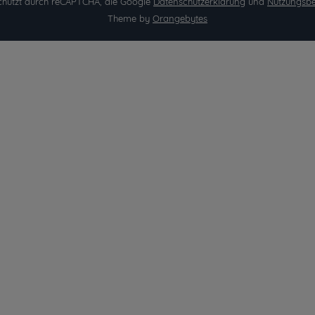
eschützt durch reCAPTCHA, die Google
Datenschutzerklärung
und
Nutzungsb
Theme by
Orangebytes