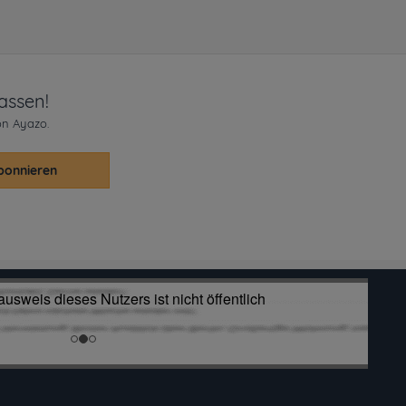
assen!
on Ayazo.
bonnieren