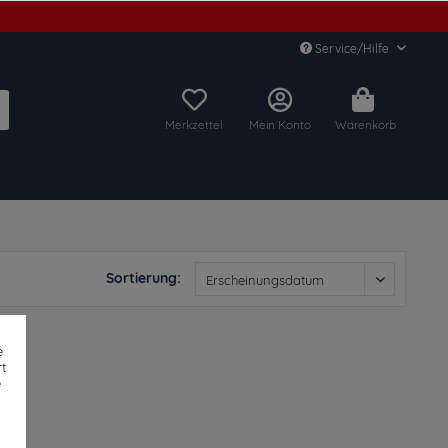
Service/Hilfe
Merkzettel
Mein Konto
Warenkorb
Sortierung:
e
t
e