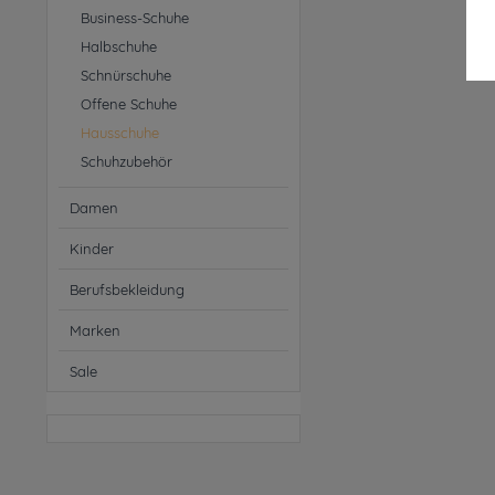
Business-Schuhe
Halbschuhe
Schnürschuhe
Offene Schuhe
Hausschuhe
Schuhzubehör
Damen
Kinder
Berufsbekleidung
Marken
Sale