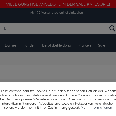
VIELE GÜNSTIGE ANGEBOTE IN DER SALE KATEGORIE!
Ab 49€ Versandkostenfrei einkaufen
Damen
Kinder
Berufsbekleidung
Marken
Sale
Diese Website benutzt Cookies, die für den technischen Betrieb der Websit
erforderlich sind und stets gesetzt werden. Andere Cookies, die den Komfor
bei Benutzung dieser Website erhöhen, der Direktwerbung dienen oder di
Interaktion mit anderen Websites und sozialen Netzwerken vereinfachen
sollen, werden nur mit Ihrer Zustimmung gesetzt.
Mehr Informationen