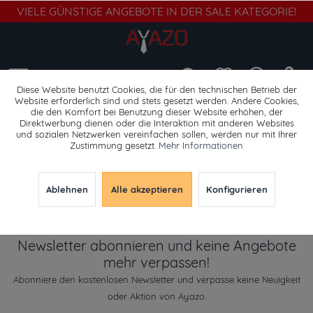
VIELE GÜNSTIGE ANGEBOTE IN DER SALE KATEGORIE!
Menü
Diese Website benutzt Cookies, die für den technischen Betrieb der
Website erforderlich sind und stets gesetzt werden. Andere Cookies,
die den Komfort bei Benutzung dieser Website erhöhen, der
Bootsschuhe
Direktwerbung dienen oder die Interaktion mit anderen Websites
und sozialen Netzwerken vereinfachen sollen, werden nur mit Ihrer
Zustimmung gesetzt.
Mehr Informationen
Ablehnen
Alle akzeptieren
Konfigurieren
Newsletter abonnieren und keine Angebote
mehr verpassen!
Abonniere den kostenlosen Newsletter und verpasse keine Neuigkeit
oder Aktion von Ayazo.