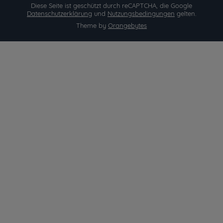
Diese Seite ist geschützt durch reCAPTCHA, die Google
Datenschutzerklärung
und
Nutzungsbedingungen
gelten.
Theme by
Orangebytes