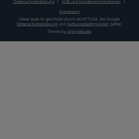
Datenschutzerklärung
AGB und Kundeninformationen
Impressum
Diese Seite ist geschützt durch reCAPTCHA, die Google
Datenschutzerklärung
und
Nutzungsbedingungen
gelten.
Theme by
Orangebytes