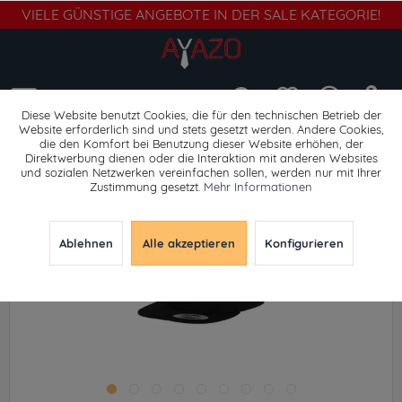
VIELE GÜNSTIGE ANGEBOTE IN DER SALE KATEGORIE!
Menü
Diese Website benutzt Cookies, die für den technischen Betrieb der
Website erforderlich sind und stets gesetzt werden. Andere Cookies,
die den Komfort bei Benutzung dieser Website erhöhen, der
Caps
Direktwerbung dienen oder die Interaktion mit anderen Websites
und sozialen Netzwerken vereinfachen sollen, werden nur mit Ihrer
Zustimmung gesetzt.
Mehr Informationen
Ablehnen
Alle akzeptieren
Konfigurieren