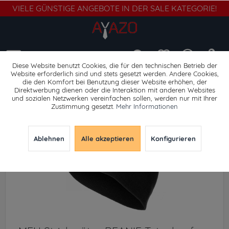
VIELE GÜNSTIGE ANGEBOTE IN DER SALE KATEGORIE!
Menü
Diese Website benutzt Cookies, die für den technischen Betrieb der
Website erforderlich sind und stets gesetzt werden. Andere Cookies,
die den Komfort bei Benutzung dieser Website erhöhen, der
Mützen
Direktwerbung dienen oder die Interaktion mit anderen Websites
und sozialen Netzwerken vereinfachen sollen, werden nur mit Ihrer
Zustimmung gesetzt.
Mehr Informationen
Ablehnen
Alle akzeptieren
Konfigurieren