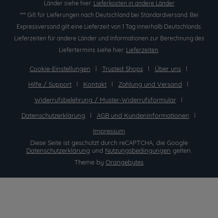
Länder siehe hier:
Lieferkosten in andere Länder
*** Gilt für Lieferungen nach Deutschland bei Standardversand. Bei
Expressversand gilt eine Lieferzeit von 1 Tag innerhalb Deutschlands.
Lieferzeiten für andere Länder und Informationen zur Berechnung des
Liefertermins siehe hier:
Lieferzeiten
.
Cookie-Einstellungen
Trusted Shops
Über uns
Hilfe / Support
Kontakt
Zahlung und Versand
Widerrufsbelehrung / Muster-Widerrufsformular
Datenschutzerklärung
AGB und Kundeninformationen
Impressum
Diese Seite ist geschützt durch reCAPTCHA, die Google
Datenschutzerklärung
und
Nutzungsbedingungen
gelten.
Theme by
Orangebytes