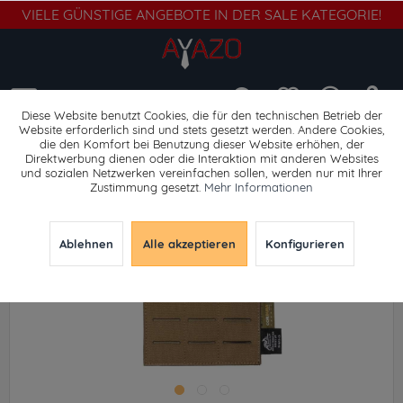
VIELE GÜNSTIGE ANGEBOTE IN DER SALE KATEGORIE!
Menü
Diese Website benutzt Cookies, die für den technischen Betrieb der
Website erforderlich sind und stets gesetzt werden. Andere Cookies,
die den Komfort bei Benutzung dieser Website erhöhen, der
Kleintaschen
Direktwerbung dienen oder die Interaktion mit anderen Websites
und sozialen Netzwerken vereinfachen sollen, werden nur mit Ihrer
Zustimmung gesetzt.
Mehr Informationen
Ablehnen
Alle akzeptieren
Konfigurieren