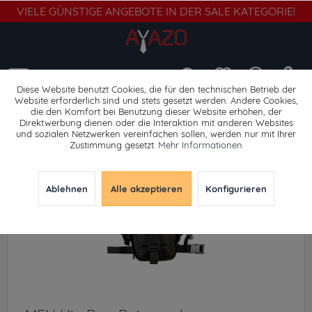
VIELE GÜNSTIGE ANGEBOTE IN DER SALE KATEGORIE!
Menü
Diese Website benutzt Cookies, die für den technischen Betrieb der
Website erforderlich sind und stets gesetzt werden. Andere Cookies,
die den Komfort bei Benutzung dieser Website erhöhen, der
Umhängetaschen
Direktwerbung dienen oder die Interaktion mit anderen Websites
und sozialen Netzwerken vereinfachen sollen, werden nur mit Ihrer
Zustimmung gesetzt.
Mehr Informationen
Ablehnen
Alle akzeptieren
Konfigurieren