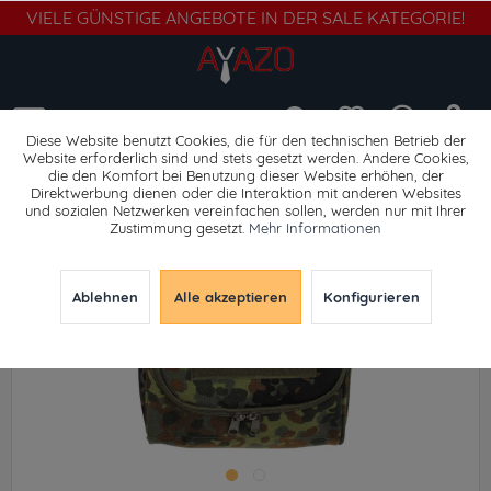
VIELE GÜNSTIGE ANGEBOTE IN DER SALE KATEGORIE!
Menü
Diese Website benutzt Cookies, die für den technischen Betrieb der
Website erforderlich sind und stets gesetzt werden. Andere Cookies,
die den Komfort bei Benutzung dieser Website erhöhen, der
Umhängetaschen
Direktwerbung dienen oder die Interaktion mit anderen Websites
und sozialen Netzwerken vereinfachen sollen, werden nur mit Ihrer
Zustimmung gesetzt.
Mehr Informationen
Ablehnen
Alle akzeptieren
Konfigurieren