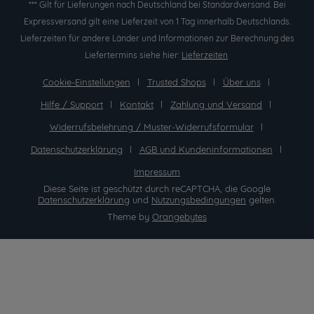
*** Gilt für Lieferungen nach Deutschland bei Standardversand. Bei
Expressversand gilt eine Lieferzeit von 1 Tag innerhalb Deutschlands.
Lieferzeiten für andere Länder und Informationen zur Berechnung des
Liefertermins siehe hier:
Lieferzeiten
.
Cookie-Einstellungen
Trusted Shops
Über uns
Hilfe / Support
Kontakt
Zahlung und Versand
Widerrufsbelehrung / Muster-Widerrufsformular
Datenschutzerklärung
AGB und Kundeninformationen
Impressum
Diese Seite ist geschützt durch reCAPTCHA, die Google
Datenschutzerklärung
und
Nutzungsbedingungen
gelten.
Theme by
Orangebytes