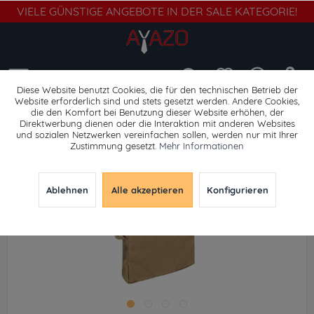
VIELE GÜNSTIGE ANGEBOTE IN DER SALE KATEGORIE!
Menü
Diese Website benutzt Cookies, die für den technischen Betrieb der
Website erforderlich sind und stets gesetzt werden. Andere Cookies,
die den Komfort bei Benutzung dieser Website erhöhen, der
Umhängetaschen
Direktwerbung dienen oder die Interaktion mit anderen Websites
und sozialen Netzwerken vereinfachen sollen, werden nur mit Ihrer
Zustimmung gesetzt.
Mehr Informationen
Ablehnen
Alle akzeptieren
Konfigurieren