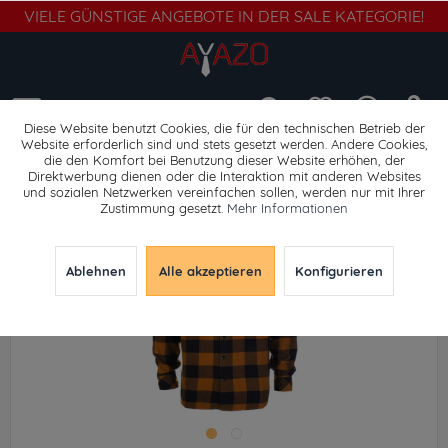
VIELE GÜNSTIGE ANGEBOTE IN DER SALE KATEGORIE!
Menü
Diese Website benutzt Cookies, die für den technischen Betrieb der
Website erforderlich sind und stets gesetzt werden. Andere Cookies,
die den Komfort bei Benutzung dieser Website erhöhen, der
Freizeit
Direktwerbung dienen oder die Interaktion mit anderen Websites
und sozialen Netzwerken vereinfachen sollen, werden nur mit Ihrer
Zustimmung gesetzt.
Mehr Informationen
Ablehnen
Alle akzeptieren
Konfigurieren