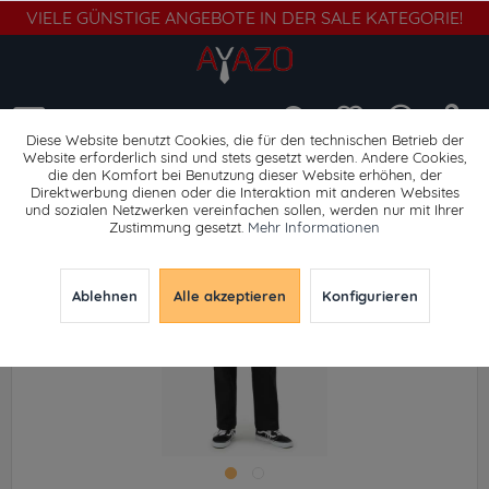
VIELE GÜNSTIGE ANGEBOTE IN DER SALE KATEGORIE!
Menü
Diese Website benutzt Cookies, die für den technischen Betrieb der
Website erforderlich sind und stets gesetzt werden. Andere Cookies,
die den Komfort bei Benutzung dieser Website erhöhen, der
Chinos
Direktwerbung dienen oder die Interaktion mit anderen Websites
und sozialen Netzwerken vereinfachen sollen, werden nur mit Ihrer
Zustimmung gesetzt.
Mehr Informationen
Ablehnen
Alle akzeptieren
Konfigurieren