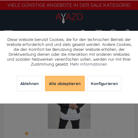
VIELE GÜNSTIGE ANGEBOTE IN DER SALE KATEGORIE!
Menü
Diese Website benutzt Cookies, die für den technischen Betrieb der
Website erforderlich sind und stets gesetzt werden. Andere Cookies,
die den Komfort bei Benutzung dieser Website erhöhen, der
Leichte Jacken
Direktwerbung dienen oder die Interaktion mit anderen Websites
und sozialen Netzwerken vereinfachen sollen, werden nur mit Ihrer
Zustimmung gesetzt.
Mehr Informationen
Ablehnen
Alle akzeptieren
Konfigurieren