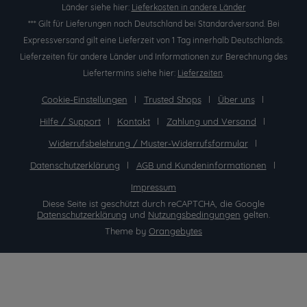
Länder siehe hier:
Lieferkosten in andere Länder
*** Gilt für Lieferungen nach Deutschland bei Standardversand. Bei
Expressversand gilt eine Lieferzeit von 1 Tag innerhalb Deutschlands.
Lieferzeiten für andere Länder und Informationen zur Berechnung des
Liefertermins siehe hier:
Lieferzeiten
.
Cookie-Einstellungen
Trusted Shops
Über uns
Hilfe / Support
Kontakt
Zahlung und Versand
Widerrufsbelehrung / Muster-Widerrufsformular
Datenschutzerklärung
AGB und Kundeninformationen
Impressum
Diese Seite ist geschützt durch reCAPTCHA, die Google
Datenschutzerklärung
und
Nutzungsbedingungen
gelten.
Theme by
Orangebytes