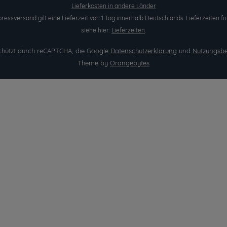
Lieferkosten in andere Länder
pressversand gilt eine Lieferzeit von 1 Tag innerhalb Deutschlands. Lieferzeite
siehe hier:
Lieferzeiten
.
eschützt durch reCAPTCHA, die Google
Datenschutzerklärung
und
Nutzungsb
Theme by
Orangebytes