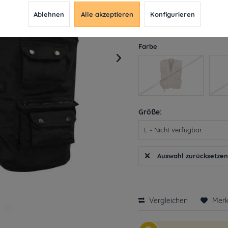
13,79 € *
64,
Ablehnen
Alle akzeptieren
Konfigurieren
inkl. MwSt.
ab 49€ versandkosten
Derzeit leider nicht liefe
Farbe
Größe:
Auswahl zurücksetze
Vergleichen
Mer