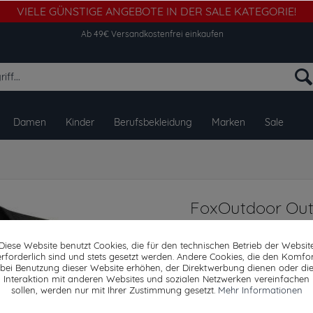
VIELE GÜNSTIGE ANGEBOTE IN DER SALE KATEGORIE!
Ab 49€ Versandkostenfrei einkaufen
Damen
Kinder
Berufsbekleidung
Marken
Sale
FoxOutdoor Out
Ausführung
Diese Website benutzt Cookies, die für den technischen Betrieb der Websit
erforderlich sind und stets gesetzt werden. Andere Cookies, die den Komfor
bei Benutzung dieser Website erhöhen, der Direktwerbung dienen oder di
Interaktion mit anderen Websites und sozialen Netzwerken vereinfachen
Dieser Artikel steh
sollen, werden nur mit Ihrer Zustimmung gesetzt.
Mehr Informationen