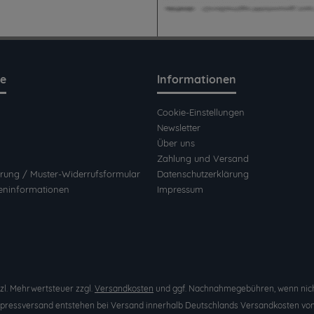
ce
Informationen
Cookie-Einstellungen
Newsletter
Über uns
Zahlung und Versand
rung / Muster-Widerrufsformular
Datenschutzerklärung
eninformationen
Impressum
etzl. Mehrwertsteuer zzgl.
Versandkosten
und ggf. Nachnahmegebühren, wenn nich
Expressversand entstehen bei Versand innerhalb Deutschlands Versandkosten von 