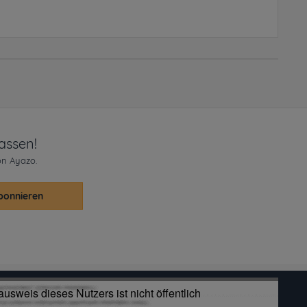
assen!
on Ayazo.
bonnieren