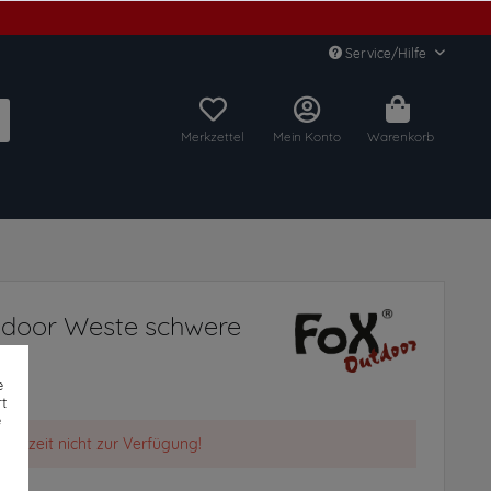
Service/Hilfe
Merkzettel
Mein Konto
Warenkorb
door Weste schwere
e
t
e
t derzeit nicht zur Verfügung!