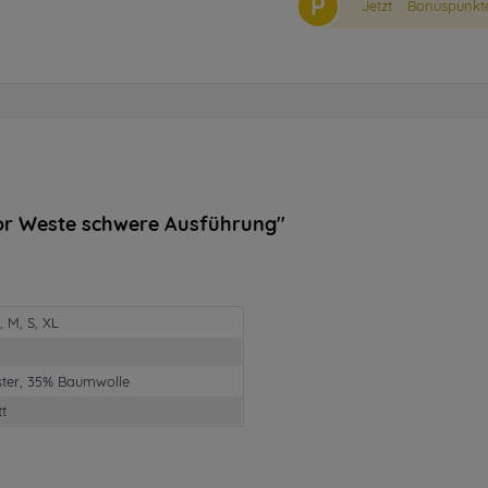
P
Jetzt
Bonuspunkte
or Weste schwere Ausführung"
, M, S, XL
ster, 35% Baumwolle
tt