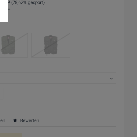
49 € *
(78,62% gespart)
frei**
rbar
n
ken
Bewerten