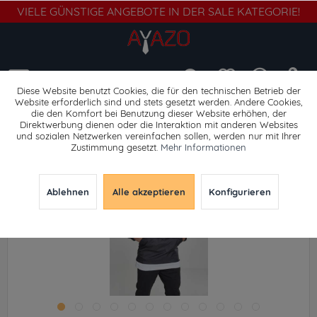
VIELE GÜNSTIGE ANGEBOTE IN DER SALE KATEGORIE!
Menü
Diese Website benutzt Cookies, die für den technischen Betrieb der
Website erforderlich sind und stets gesetzt werden. Andere Cookies,
die den Komfort bei Benutzung dieser Website erhöhen, der
Windbreaker
Direktwerbung dienen oder die Interaktion mit anderen Websites
und sozialen Netzwerken vereinfachen sollen, werden nur mit Ihrer
Zustimmung gesetzt.
Mehr Informationen
Ablehnen
Alle akzeptieren
Konfigurieren