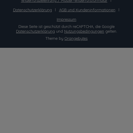
Widerrufsbelehrung / Muster-Widerrufsformular
Datenschutzerklärung
AGB und Kundeninformationen
Impressum
Diese Seite ist geschützt durch reCAPTCHA, die Google
Datenschutzerklärung
und
Nutzungsbedingungen
gelten.
Theme by
Orangebytes