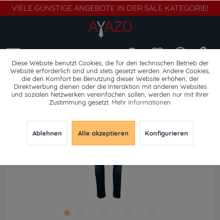
VIELE GÜNSTIGE ANGEBOTE IN DER SALE KATEGORIE!
Menü
Diese Website benutzt Cookies, die für den technischen Betrieb der
Website erforderlich sind und stets gesetzt werden. Andere Cookies,
die den Komfort bei Benutzung dieser Website erhöhen, der
Slim Fit
Direktwerbung dienen oder die Interaktion mit anderen Websites
und sozialen Netzwerken vereinfachen sollen, werden nur mit Ihrer
Zustimmung gesetzt.
Mehr Informationen
Ablehnen
Alle akzeptieren
Konfigurieren