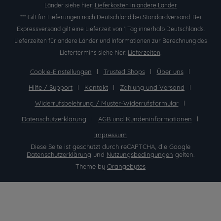
Länder siehe hier:
Lieferkosten in andere Länder
*** Gilt für Lieferungen nach Deutschland bei Standardversand. Bei
Expressversand gilt eine Lieferzeit von 1 Tag innerhalb Deutschlands.
Lieferzeiten für andere Länder und Informationen zur Berechnung des
Liefertermins siehe hier:
Lieferzeiten
.
Cookie-Einstellungen
Trusted Shops
Über uns
Hilfe / Support
Kontakt
Zahlung und Versand
Widerrufsbelehrung / Muster-Widerrufsformular
Datenschutzerklärung
AGB und Kundeninformationen
Impressum
Diese Seite ist geschützt durch reCAPTCHA, die Google
Datenschutzerklärung
und
Nutzungsbedingungen
gelten.
Theme by
Orangebytes