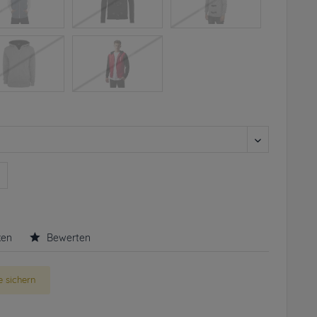
n
ken
Bewerten
 sichern