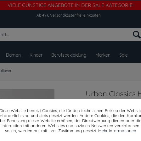
VIELE GÜNSTIGE ANGEBOTE IN DER SALE KATEGORIE!
Ab 49€ Versandkostenfrei einkaufen
Damen
Kinder
Berufsbekleidung
Marken
Sale
llover
Urban Classics 
Kaputze Jacke 
tone Zip Hoody
Diese Website benutzt Cookies, die für den technischen Betrieb der Websit
erforderlich sind und stets gesetzt werden. Andere Cookies, die den Komfor
bei Benutzung dieser Website erhöhen, der Direktwerbung dienen oder di
Interaktion mit anderen Websites und sozialen Netzwerken vereinfachen
sollen, werden nur mit Ihrer Zustimmung gesetzt.
Mehr Informationen
Dieser Artikel steh