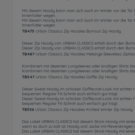
Mit diesem Hoody kann man sich auch im Winter vor die Tür tr
Innenfutter wegen.
Mit diesem Hoody kann man sich auch im Winter vor die Tür tr
Innenfutter wegen.
TB475
Urban Classics Zip Hoodies Burnout Zip Hoody
Dieser Zip Hoody von URBAN CLASSICS erhält durch den Burno
Dieser Zip Hoody von URBAN CLASSICS erhält durch den Burno
TB487
Urban Classics Zip Hoodies Melange Sleeveless Zipho
Kombiniert mit dezenten Longsleeves oder knalligen Shirts läs
Kombiniert mit dezenten Longsleeves oder knalligen Shirts läs
TB547
Urban Classics Zip Hoodies Duffle Zip Hoody
Dieser Sweat-Hoody im schicken Dufflecoat-Look mit echten Hol
bequemen Regular Fit-Schnitt auch einfach gut trägt.
Dieser Sweat-Hoody im schicken Dufflecoat-Look mit echten Hol
bequemen Regular Fit-Schnitt auch einfach gut trägt.
TB556
Urban Classics Zip Hoodies Knitted Winter Zip Hoody
Das Label URBAN CLASSICS hat diesem Strick-Hoody mit eine
wenn es doch zu kalt ist: Hoody und Jacke mit Reverskragen
Das Label URBAN CLASSICS hat diesem Strick-Hoody mit eine