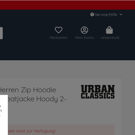
Service/Hilfe
Merkzettel
Mein Konto
Warenkorb
Herren Zip Hoodie
Sweatjacke Hoody 2-
e
t
e
t derzeit nicht zur Verfügung!