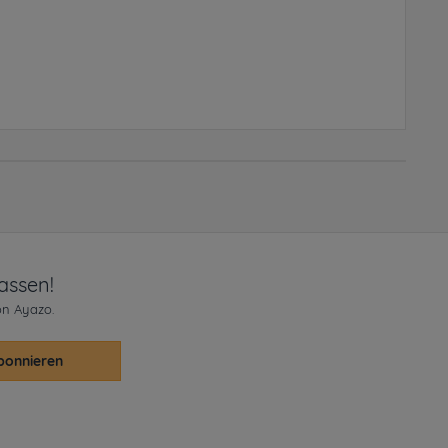
assen!
on Ayazo.
bonnieren