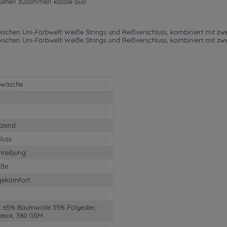
 sehen zusammen klasse aus!
chen Uni-Farbwelt! Weiße Strings und Reißverschluss, kombiniert mit zwei 
chen Uni-Farbwelt! Weiße Strings und Reißverschluss, kombiniert mit zwei 
nwäsche
tzend
luss
hreibung
öße
gekomfort
1: 65% Baumwolle 35% Polyester,
leece, 380 GSM