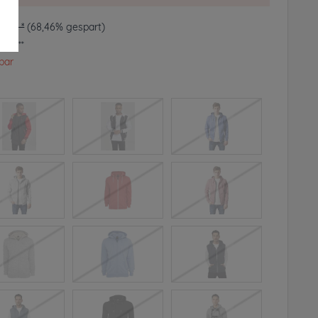
90 € *
(68,46% gespart)
frei**
rbar