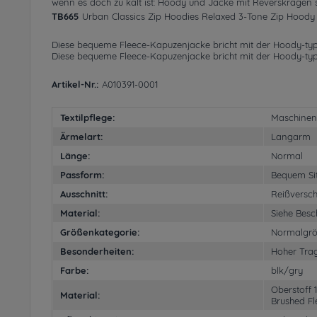
wenn es doch zu kalt ist: Hoody und Jacke mit Reverskragen
TB665
Urban Classics Zip Hoodies Relaxed 3-Tone Zip Hoody
Diese bequeme Fleece-Kapuzenjacke bricht mit der Hoody-typis
Diese bequeme Fleece-Kapuzenjacke bricht mit der Hoody-typis
Artikel-Nr.:
A010391-0001
Textilpflege:
Maschine
Ärmelart:
Langarm
Länge:
Normal
Passform:
Bequem Si
Ausschnitt:
Reißversch
Material:
Siehe Besc
Größenkategorie:
Normalgr
Besonderheiten:
Hoher Tra
Farbe:
blk/gry
Oberstoff 
Material:
Brushed F