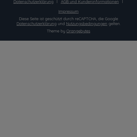
Datenschutzerklärung
AGB und Kundeninformationen
Impressum
Diese Seite ist geschützt durch reCAPTCHA, die Google
Datenschutzerklärung
und
Nutzungsbedingungen
gelten.
Theme by
Orangebytes