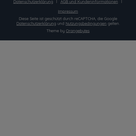
Datenschutzerklärung
AGB und Kundeninformationen
Impressum
Diese Seite ist geschützt durch reCAPTCHA, die Google
Datenschutzerklärung
und
Nutzungsbedingungen
gelten.
Theme by
Orangebytes