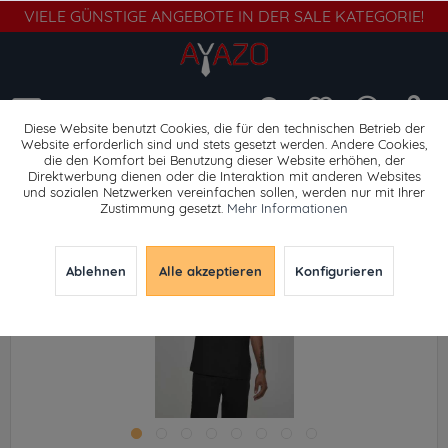
VIELE GÜNSTIGE ANGEBOTE IN DER SALE KATEGORIE!
Menü
Diese Website benutzt Cookies, die für den technischen Betrieb der
Website erforderlich sind und stets gesetzt werden. Andere Cookies,
die den Komfort bei Benutzung dieser Website erhöhen, der
T-Shirts print
Direktwerbung dienen oder die Interaktion mit anderen Websites
und sozialen Netzwerken vereinfachen sollen, werden nur mit Ihrer
Zustimmung gesetzt.
Mehr Informationen
Ablehnen
Alle akzeptieren
Konfigurieren