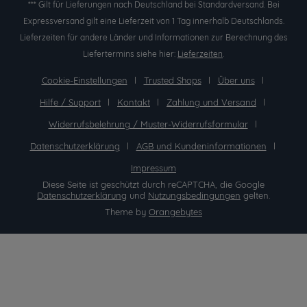
*** Gilt für Lieferungen nach Deutschland bei Standardversand. Bei
Expressversand gilt eine Lieferzeit von 1 Tag innerhalb Deutschlands.
Lieferzeiten für andere Länder und Informationen zur Berechnung des
Liefertermins siehe hier:
Lieferzeiten
.
Cookie-Einstellungen
Trusted Shops
Über uns
Hilfe / Support
Kontakt
Zahlung und Versand
Widerrufsbelehrung / Muster-Widerrufsformular
Datenschutzerklärung
AGB und Kundeninformationen
Impressum
Diese Seite ist geschützt durch reCAPTCHA, die Google
Datenschutzerklärung
und
Nutzungsbedingungen
gelten.
Theme by
Orangebytes