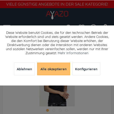
VIELE GÜNSTIGE ANGEBOTE IN DER SALE KATEGORIE!
Menü
Diese Website benutzt Cookies, die für den technischen Betrieb der
Website erforderlich sind und stets gesetzt werden. Andere Cookies,
die den Komfort bei Benutzung dieser Website erhöhen, der
Tank tops
Direktwerbung dienen oder die Interaktion mit anderen Websites
und sozialen Netzwerken vereinfachen sollen, werden nur mit Ihrer
Zustimmung gesetzt.
Mehr Informationen
Ablehnen
Alle akzeptieren
Konfigurieren