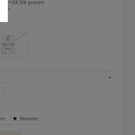
90 € *
(68,76% gespart)
frei**
rbar
n
ken
Bewerten