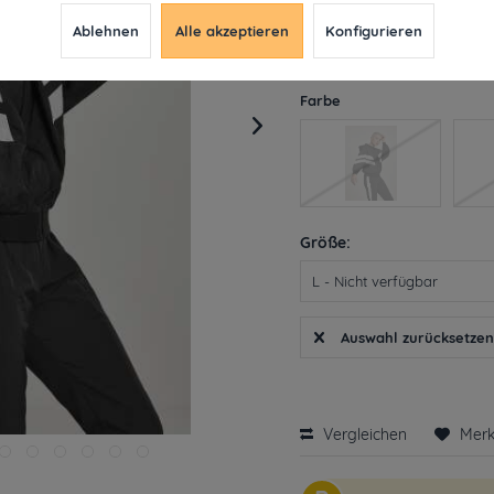
15,59 € *
49,
Ablehnen
Alle akzeptieren
Konfigurieren
inkl. MwSt.
ab 49€ versandkosten
Derzeit leider nicht liefe
Farbe
Größe:
Auswahl zurücksetze
Vergleichen
Mer