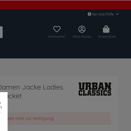
Service/Hilfe
Merkzettel
Mein Konto
Warenkorb
 Damen Jacke Ladies
 Jacket
e
t
e
t derzeit nicht zur Verfügung!