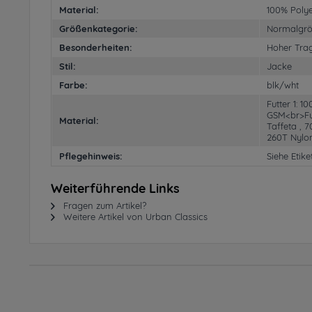
Material:
100% Polye
Größenkategorie:
Normalgr
Besonderheiten:
Hoher Tra
Stil:
Jacke
Farbe:
blk/wht
Futter 1: 1
GSM<br>Fut
Material:
Taffeta , 
260T Nylo
Pflegehinweis:
Siehe Etike
Weiterführende Links
Fragen zum Artikel?
Weitere Artikel von Urban Classics