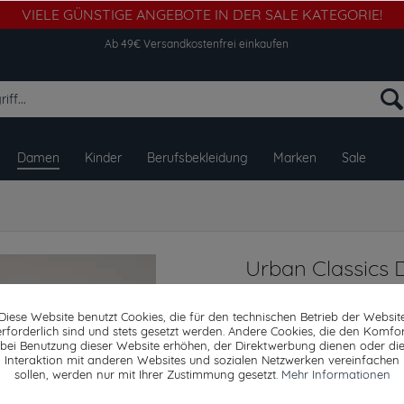
VIELE GÜNSTIGE ANGEBOTE IN DER SALE KATEGORIE!
Ab 49€ Versandkostenfrei einkaufen
Damen
Kinder
Berufsbekleidung
Marken
Sale
Urban Classics
Crinkle Batwing
Diese Website benutzt Cookies, die für den technischen Betrieb der Websit
erforderlich sind und stets gesetzt werden. Andere Cookies, die den Komfor
bei Benutzung dieser Website erhöhen, der Direktwerbung dienen oder di
Interaktion mit anderen Websites und sozialen Netzwerken vereinfachen
Dieser Artikel steh
sollen, werden nur mit Ihrer Zustimmung gesetzt.
Mehr Informationen