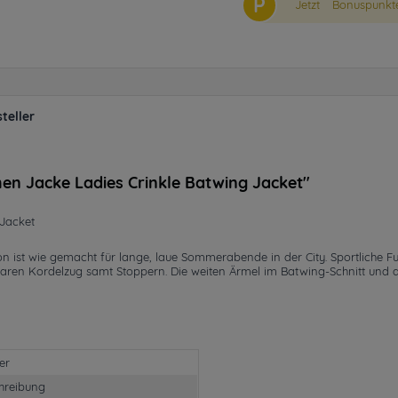
P
Jetzt
Bonuspunkte
teller
en Jacke Ladies Crinkle Batwing Jacket"
Jacket
ylon ist wie gemacht für lange, laue Sommerabende in der City. Sportliche 
ren Kordelzug samt Stoppern. Die weiten Ärmel im Batwing-Schnitt und di
er
hreibung