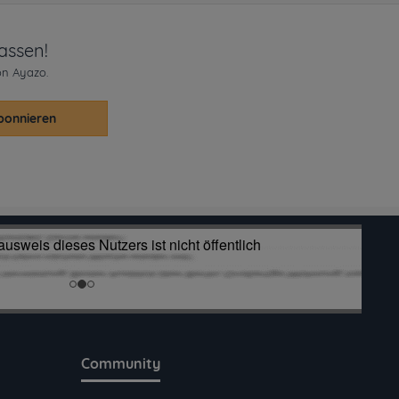
assen!
on Ayazo.
bonnieren
Community