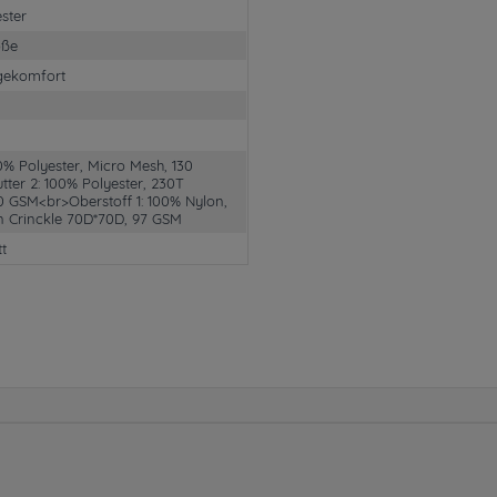
ster
öße
gekomfort
00% Polyester, Micro Mesh, 130
ter 2: 100% Polyester, 230T
70 GSM<br>Oberstoff 1: 100% Nylon,
n Crinckle 70D*70D, 97 GSM
tt