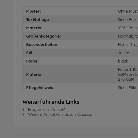
Muster:
Ohne Must
Textilpflege:
Siehe Besc
Material:
100% Polye
Größenkategorie:
Normalgr
Besonderheiten:
Hoher Tra
Stil:
Jacke
Farbe:
black
Futter 1: 1
Material:
GSM<br>Obe
270 GSM
Pflegehinweis:
Siehe Etike
Weiterführende Links
Fragen zum Artikel?
Weitere Artikel von Urban Classics