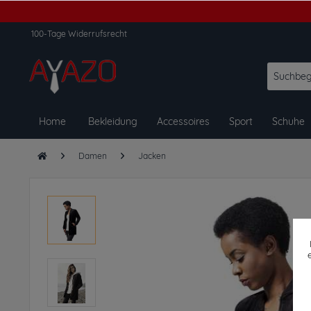
100-Tage Widerrufsrecht
Home
Bekleidung
Accessoires
Sport
Schuhe
Damen
Jacken