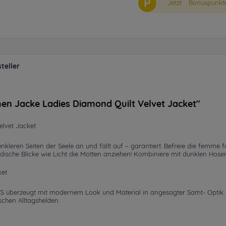
P
Jetzt
Bonuspunkte
teller
en Jacke Ladies Diamond Quilt Velvet Jacket"
lvet Jacket
leren Seiten der Seele an und fällt auf – garantiert. Befreie die femme fat
dische Blicke wie Licht die Motten anziehen! Kombiniere mit dunklen Hose
ket
S überzeugt mit modernem Look und Material in angesagter Samt- Optik.
schen Alltagshelden.