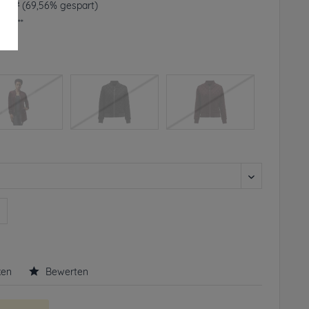
0 € *
(69,56% gespart)
frei**
rbar
n
ken
Bewerten