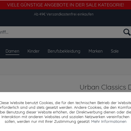
VIELE GÜNSTIGE ANGEBOTE IN DER SALE KATEGORIE!
Ab 49€ Versandkostenfrei einkaufen
Damen
Kinder
Berufsbekleidung
Marken
Sale
Urban Classics
Diamond Quilt V
Diese Website benutzt Cookies, die für den technischen Betrieb der Websit
erforderlich sind und stets gesetzt werden. Andere Cookies, die den Komfor
bei Benutzung dieser Website erhöhen, der Direktwerbung dienen oder di
Interaktion mit anderen Websites und sozialen Netzwerken vereinfachen
Dieser Artikel steh
sollen, werden nur mit Ihrer Zustimmung gesetzt.
Mehr Informationen