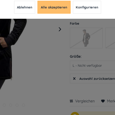
15,19 € *
49,9
Ablehnen
Alle akzeptieren
Konfigurieren
inkl. MwSt.
ab 49€ versandkosten
Derzeit leider nicht liefe
Farbe
Größe:
Auswahl zurücksetze
Vergleichen
Mer