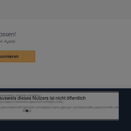
assen!
on Ayazo.
bonnieren