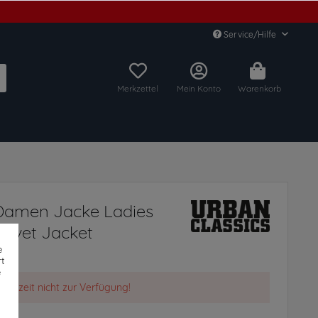
Service/Hilfe
Merkzettel
Mein Konto
Warenkorb
 Damen Jacke Ladies
elvet Jacket
e
t
e
t derzeit nicht zur Verfügung!