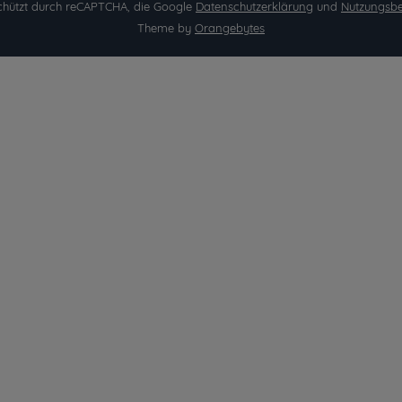
eschützt durch reCAPTCHA, die Google
Datenschutzerklärung
und
Nutzungsb
Theme by
Orangebytes