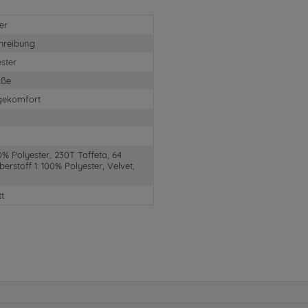
er
hreibung
ster
öße
gekomfort
00% Polyester, 230T Taffeta, 64
rstoff 1: 100% Polyester, Velvet,
tt