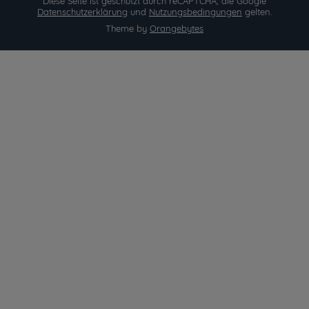
Diese Seite ist geschützt durch reCAPTCHA, die Google
Datenschutzerklärung
und
Nutzungsbedingungen
gelten.
Theme by
Orangebytes