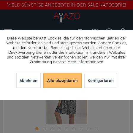
VIELE GÜNSTIGE ANGEBOTE IN DER SALE KATEGORIE!
Menü
Diese Website benutzt Cookies, die für den technischen Betrieb der
Website erforderlich sind und stets gesetzt werden. Andere Cookies,
die den Komfort bei Benutzung dieser Website erhöhen, der
Kleider
Direktwerbung dienen oder die Interaktion mit anderen Websites
und sozialen Netzwerken vereinfachen sollen, werden nur mit Ihrer
Zustimmung gesetzt.
Mehr Informationen
Ablehnen
Alle akzeptieren
Konfigurieren