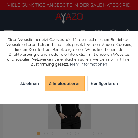
VIELE GÜNSTIGE ANGEBOTE IN DER SALE KATEGORIE!
Menü
Diese Website benutzt Cookies, die für den technischen Betrieb der
Website erforderlich sind und stets gesetzt werden. Andere Cookies,
die den Komfort bei Benutzung dieser Website erhöhen, der
Langarmshirts
Direktwerbung dienen oder die Interaktion mit anderen Websites
und sozialen Netzwerken vereinfachen sollen, werden nur mit Ihrer
Zustimmung gesetzt.
Mehr Informationen
Ablehnen
Alle akzeptieren
Konfigurieren