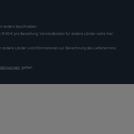
t anders beschrieben.
19,90 € pro Bestellung. Versandkosten für andere Länder siehe hier:
n für andere Länder und Informationen zur Berechnung des Liefertermins
edingungen
gelten.