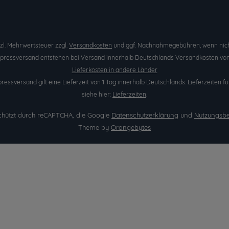
etzl. Mehrwertsteuer zzgl.
Versandkosten
und ggf. Nachnahmegebühren, wenn nich
Expressversand entstehen bei Versand innerhalb Deutschlands Versandkosten von 
Lieferkosten in andere Länder
pressversand gilt eine Lieferzeit von 1 Tag innerhalb Deutschlands. Lieferzeite
siehe hier:
Lieferzeiten
.
eschützt durch reCAPTCHA, die Google
Datenschutzerklärung
und
Nutzungsb
Theme by
Orangebytes