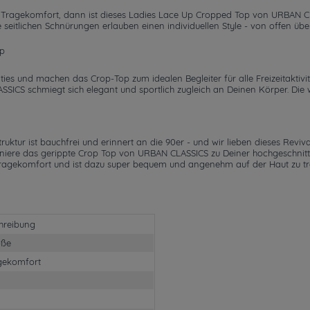
hem Tragekomfort, dann ist dieses Ladies Lace Up Cropped Top von URBAN C
e seitlichen Schnürungen erlauben einen individuellen Style - von offen ü
op
ties und machen das Crop-Top zum idealen Begleiter für alle Freizeitaktiv
ICS schmiegt sich elegant und sportlich zugleich an Deinen Körper. Die we
tur ist bauchfrei und erinnert an die 90er - und wir lieben dieses Reviva
iniere das gerippte Crop Top von URBAN CLASSICS zu Deiner hochgeschnitte
en Tragekomfort und ist dazu super bequem und angenehm auf der Haut zu t
hreibung
öße
gekomfort