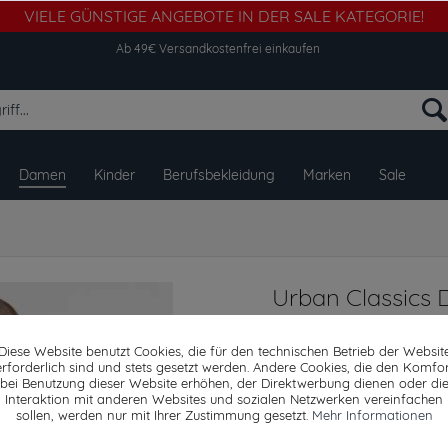
VIELE GÜNSTIGE ANGEBOTE IN DER SALE KATEGORIE!
Ab 49€ Versandkostenfrei einkaufen
Damen
Kinder
Berufsbekleidung
Marken
Sale
Urban Classics
Up Cropped Top
Diese Website benutzt Cookies, die für den technischen Betrieb der Websit
erforderlich sind und stets gesetzt werden. Andere Cookies, die den Komfor
bei Benutzung dieser Website erhöhen, der Direktwerbung dienen oder di
Interaktion mit anderen Websites und sozialen Netzwerken vereinfachen
Dieser Artikel steh
sollen, werden nur mit Ihrer Zustimmung gesetzt.
Mehr Informationen