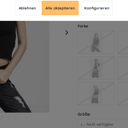
9,99 € *
13,99
Ablehnen
Alle akzeptieren
Konfigurieren
inkl. MwSt.
ab 49€ versandkosten
Derzeit leider nicht liefe
Farbe
Größe: