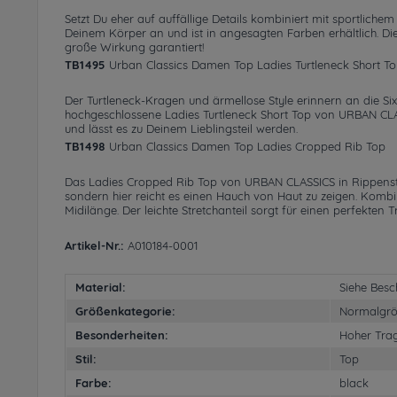
Setzt Du eher auf auffällige Details kombiniert mit sportlic
Deinem Körper an und ist in angesagten Farben erhältlich. Di
große Wirkung garantiert!
TB1495
Urban Classics Damen Top Ladies Turtleneck Short T
Der Turtleneck-Kragen und ärmellose Style erinnern an die Six
hochgeschlossene Ladies Turtleneck Short Top von URBAN CLASS
und lässt es zu Deinem Lieblingsteil werden.
TB1498
Urban Classics Damen Top Ladies Cropped Rib Top
Das Ladies Cropped Rib Top von URBAN CLASSICS in Rippenstruk
sondern hier reicht es einen Hauch von Haut zu zeigen. Komb
Midilänge. Der leichte Stretchanteil sorgt für einen perfekt
Artikel-Nr.:
A010184-0001
Material:
Siehe Besc
Größenkategorie:
Normalgr
Besonderheiten:
Hoher Tra
Stil:
Top
Farbe:
black