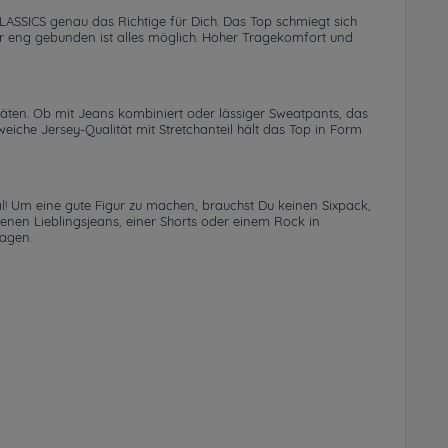
LASSICS genau das Richtige für Dich. Das Top schmiegt sich
ber eng gebunden ist alles möglich. Hoher Tragekomfort und
itäten. Ob mit Jeans kombiniert oder lässiger Sweatpants, das
iche Jersey-Qualität mit Stretchanteil hält das Top in Form
l! Um eine gute Figur zu machen, brauchst Du keinen Sixpack,
nen Lieblingsjeans, einer Shorts oder einem Rock in
ragen.