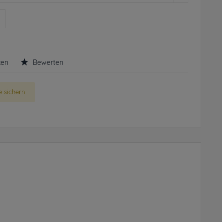
n
ken
Bewerten
 sichern