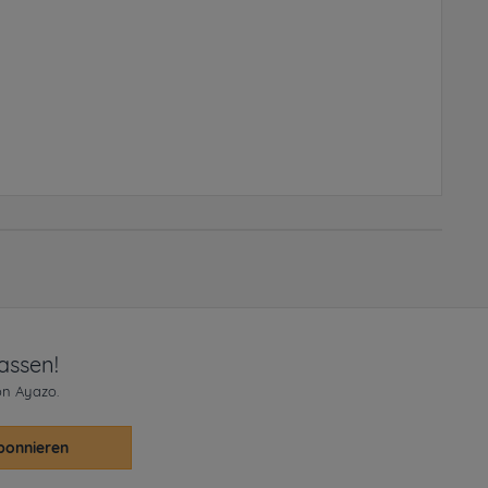
assen!
on Ayazo.
bonnieren