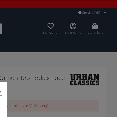
Service/Hilfe
Merkzettel
Mein Konto
Warenkorb
 Damen Top Ladies Lace
e
t
e
t derzeit nicht zur Verfügung!