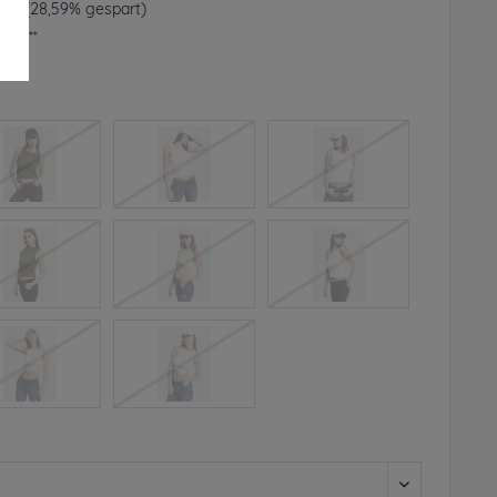
 € *
(28,59% gespart)
frei**
rbar