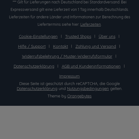
*** Gilt für Lieferungen nach Deutschland bei Standardversand. Bei
Expressversand gilt eine Lieferzeit von 1 Tag innerhalb Deutschlands.
Lieferzeiten für andere Länder und Informationen zur Berechnung des
Liefertermins siehe hier:
Lieferzeiten
.
Cookie-Einstellungen
Trusted Shops
Über uns
Hilfe / Support
Kontakt
Zahlung und Versand
Widerrufsbelehrung / Muster-Widerrufsformular
Datenschutzerklärung
AGB und Kundeninformationen
Impressum
Diese Seite ist geschützt durch reCAPTCHA, die Google
Datenschutzerklärung
und
Nutzungsbedingungen
gelten.
Theme by
Orangebytes