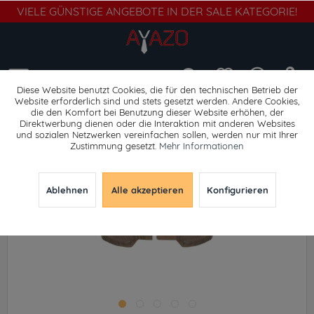
VIELE GÜNSTIGE ANGEBOTE IN DER SALE KATEGORIE!
Menü
Diese Website benutzt Cookies, die für den technischen Betrieb der
Website erforderlich sind und stets gesetzt werden. Andere Cookies,
die den Komfort bei Benutzung dieser Website erhöhen, der
Gürtel
Direktwerbung dienen oder die Interaktion mit anderen Websites
und sozialen Netzwerken vereinfachen sollen, werden nur mit Ihrer
Zustimmung gesetzt.
Mehr Informationen
Ablehnen
Alle akzeptieren
Konfigurieren