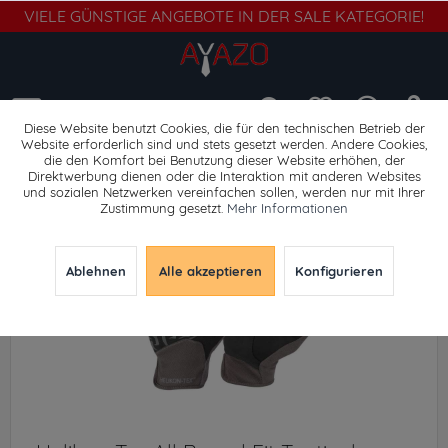
VIELE GÜNSTIGE ANGEBOTE IN DER SALE KATEGORIE!
Menü
Diese Website benutzt Cookies, die für den technischen Betrieb der
Website erforderlich sind und stets gesetzt werden. Andere Cookies,
die den Komfort bei Benutzung dieser Website erhöhen, der
Handschuhe
Direktwerbung dienen oder die Interaktion mit anderen Websites
und sozialen Netzwerken vereinfachen sollen, werden nur mit Ihrer
Zustimmung gesetzt.
Mehr Informationen
Ablehnen
Alle akzeptieren
Konfigurieren