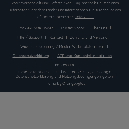
Expressversand gilt eine Lieferzeit von 1 Tag innerhalb Deutschlands.
Lieferzeiten für andere Länder und Informationen zur Berechnung des
Liefertermins siehe hier:
Lieferzeiten
.
Cookie-Einstellungen
Trusted Shops
Über uns
Hilfe / Support
Kontakt
Zahlung und Versand
Widerrufsbelehrung / Muster-Widerrufsformular
Datenschutzerklärung
AGB und Kundeninformationen
Impressum
Diese Seite ist geschützt durch reCAPTCHA, die Google
Datenschutzerklärung
und
Nutzungsbedingungen
gelten.
Theme by
Orangebytes