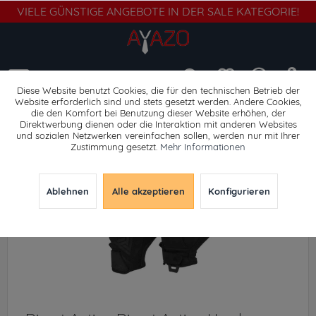
VIELE GÜNSTIGE ANGEBOTE IN DER SALE KATEGORIE!
Menü
Diese Website benutzt Cookies, die für den technischen Betrieb der
Website erforderlich sind und stets gesetzt werden. Andere Cookies,
die den Komfort bei Benutzung dieser Website erhöhen, der
Handschuhe
Direktwerbung dienen oder die Interaktion mit anderen Websites
und sozialen Netzwerken vereinfachen sollen, werden nur mit Ihrer
Zustimmung gesetzt.
Mehr Informationen
Ablehnen
Alle akzeptieren
Konfigurieren