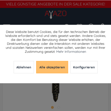
VIELE GÜNSTIGE ANGEBOTE IN DER SALE KATEGORIE!
Menü
Diese Website benutzt Cookies, die für den technischen Betrieb der
Website erforderlich sind und stets gesetzt werden. Andere Cookies,
die den Komfort bei Benutzung dieser Website erhöhen, der
Schmuck
Direktwerbung dienen oder die Interaktion mit anderen Websites
und sozialen Netzwerken vereinfachen sollen, werden nur mit Ihrer
Zustimmung gesetzt.
Mehr Informationen
Ablehnen
Alle akzeptieren
Konfigurieren