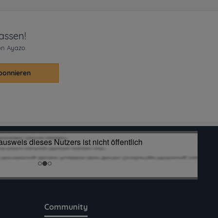
assen!
on Ayazo.
bonnieren
Community