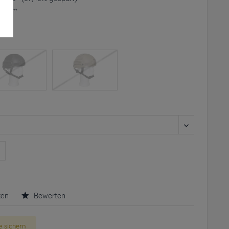
frei**
rbar
n
ken
Bewerten
 sichern