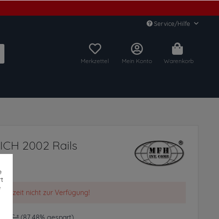
Service/Hilfe
Merkzettel
Mein Konto
Warenkorb
CH 2002 Rails
e
t
e
t derzeit nicht zur Verfügung!
,89 € *
(87,48% gespart)