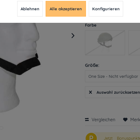
inkl. MwSt.
ab 49€ versandkosten
Ablehnen
Alle akzeptieren
Konfigurieren
Derzeit leider nicht liefe
Farbe
Größe:
Auswahl zurücksetze
Vergleichen
Mer
P
Jetzt
Bonuspunkte