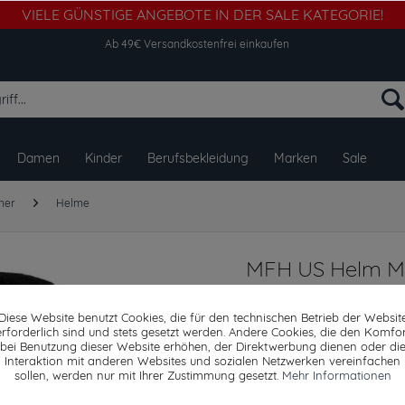
VIELE GÜNSTIGE ANGEBOTE IN DER SALE KATEGORIE!
Ab 49€ Versandkostenfrei einkaufen
Damen
Kinder
Berufsbekleidung
Marken
Sale
ner
Helme
MFH US Helm MI
Diese Website benutzt Cookies, die für den technischen Betrieb der Websit
erforderlich sind und stets gesetzt werden. Andere Cookies, die den Komfor
bei Benutzung dieser Website erhöhen, der Direktwerbung dienen oder di
Dieser Artikel steh
Interaktion mit anderen Websites und sozialen Netzwerken vereinfachen
sollen, werden nur mit Ihrer Zustimmung gesetzt.
Mehr Informationen
15,39 € *
122