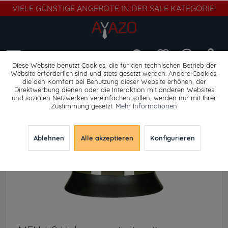
VIELE GÜNSTIGE ANGEBOTE IN DER SALE KATEGORIE!
Menü
Diese Website benutzt Cookies, die für den technischen Betrieb der
Website erforderlich sind und stets gesetzt werden. Andere Cookies,
die den Komfort bei Benutzung dieser Website erhöhen, der
Helme
Direktwerbung dienen oder die Interaktion mit anderen Websites
und sozialen Netzwerken vereinfachen sollen, werden nur mit Ihrer
Zustimmung gesetzt.
Mehr Informationen
Ablehnen
Alle akzeptieren
Konfigurieren