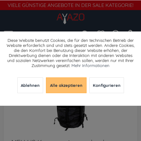
VIELE GÜNSTIGE ANGEBOTE IN DER SALE KATEGORIE!
Menü
Diese Website benutzt Cookies, die für den technischen Betrieb der
Website erforderlich sind und stets gesetzt werden. Andere Cookies,
die den Komfort bei Benutzung dieser Website erhöhen, der
Schlafsäcke
Direktwerbung dienen oder die Interaktion mit anderen Websites
und sozialen Netzwerken vereinfachen sollen, werden nur mit Ihrer
Zustimmung gesetzt.
Mehr Informationen
Ablehnen
Alle akzeptieren
Konfigurieren