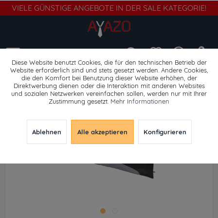
VIELE GÜNSTIGE ANGEBOTE IN DER SALE KATEGORIE!
Menü
Diese Website benutzt Cookies, die für den technischen Betrieb der
Website erforderlich sind und stets gesetzt werden. Andere Cookies,
die den Komfort bei Benutzung dieser Website erhöhen, der
Schlafsäcke
Direktwerbung dienen oder die Interaktion mit anderen Websites
und sozialen Netzwerken vereinfachen sollen, werden nur mit Ihrer
Zustimmung gesetzt.
Mehr Informationen
Ablehnen
Alle akzeptieren
Konfigurieren