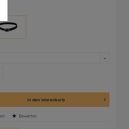
rbar
n
In den
Warenkorb
ken
Bewerten