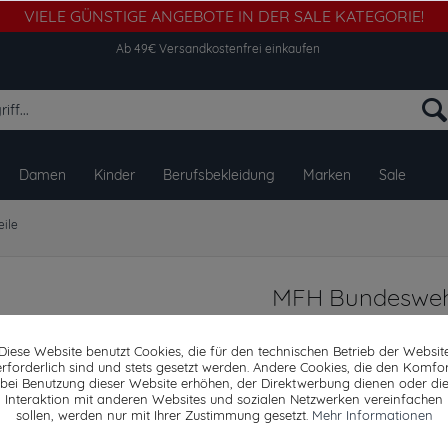
VIELE GÜNSTIGE ANGEBOTE IN DER SALE KATEGORIE!
Ab 49€ Versandkostenfrei einkaufen
Damen
Kinder
Berufsbekleidung
Marken
Sale
eile
MFH Bundesweh
Schnalle schwar
Diese Website benutzt Cookies, die für den technischen Betrieb der Websit
erforderlich sind und stets gesetzt werden. Andere Cookies, die den Komfor
bei Benutzung dieser Website erhöhen, der Direktwerbung dienen oder di
9,99 € *
Interaktion mit anderen Websites und sozialen Netzwerken vereinfachen
10,09
sollen, werden nur mit Ihrer Zustimmung gesetzt.
Mehr Informationen
inkl. MwSt.
ab 49€ versandkosten