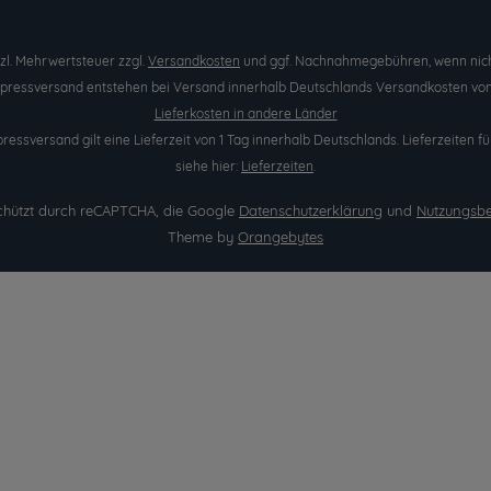
etzl. Mehrwertsteuer zzgl.
Versandkosten
und ggf. Nachnahmegebühren, wenn nich
Expressversand entstehen bei Versand innerhalb Deutschlands Versandkosten von 
Lieferkosten in andere Länder
pressversand gilt eine Lieferzeit von 1 Tag innerhalb Deutschlands. Lieferzeite
siehe hier:
Lieferzeiten
.
eschützt durch reCAPTCHA, die Google
Datenschutzerklärung
und
Nutzungsb
Theme by
Orangebytes