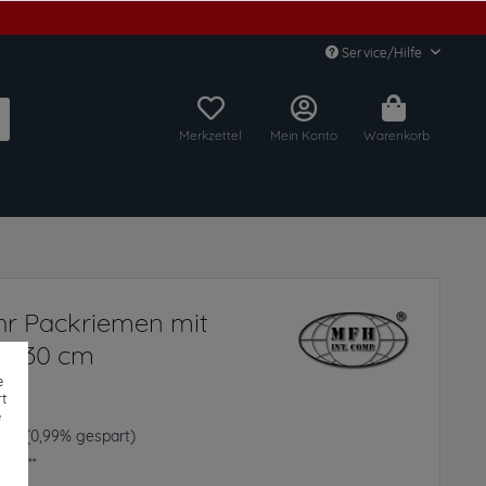
Service/Hilfe
Merkzettel
Mein Konto
Warenkorb
r Packriemen mit
z 130 cm
e
t
e
 € *
(0,99% gespart)
frei**