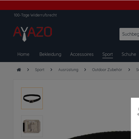
100-Tage Widerrufsrecht
Home
Bekleidung
Accessoires
Sport
Schuhe
Sport
Ausrüstung
Outdoor Zubehör
S