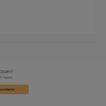
assen!
on Ayazo.
bonnieren