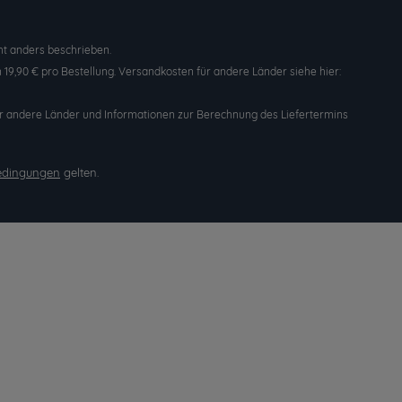
t anders beschrieben.
19,90 € pro Bestellung. Versandkosten für andere Länder siehe hier:
n für andere Länder und Informationen zur Berechnung des Liefertermins
edingungen
gelten.