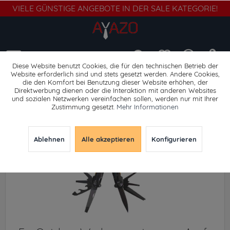
VIELE GÜNSTIGE ANGEBOTE IN DER SALE KATEGORIE!
Menü
Diese Website benutzt Cookies, die für den technischen Betrieb der
Website erforderlich sind und stets gesetzt werden. Andere Cookies,
die den Komfort bei Benutzung dieser Website erhöhen, der
Seile
Direktwerbung dienen oder die Interaktion mit anderen Websites
und sozialen Netzwerken vereinfachen sollen, werden nur mit Ihrer
Zustimmung gesetzt.
Mehr Informationen
Ablehnen
Alle akzeptieren
Konfigurieren