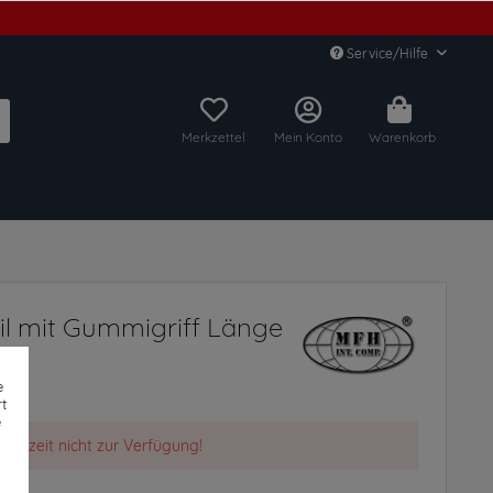
Service/Hilfe
Merkzettel
Mein Konto
Warenkorb
l mit Gummigriff Länge
e
t
e
t derzeit nicht zur Verfügung!