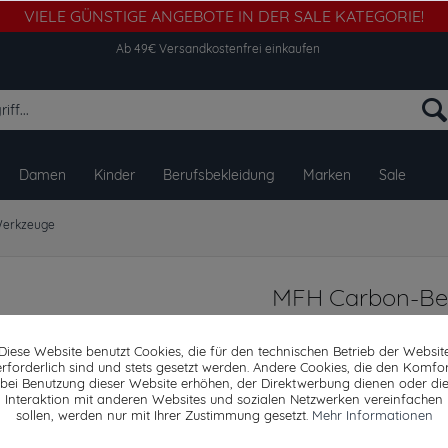
VIELE GÜNSTIGE ANGEBOTE IN DER SALE KATEGORIE!
Ab 49€ Versandkostenfrei einkaufen
Damen
Kinder
Berufsbekleidung
Marken
Sale
erkzeuge
MFH Carbon-Bei
ca. 35 cm
Diese Website benutzt Cookies, die für den technischen Betrieb der Websit
erforderlich sind und stets gesetzt werden. Andere Cookies, die den Komfor
bei Benutzung dieser Website erhöhen, der Direktwerbung dienen oder di
Interaktion mit anderen Websites und sozialen Netzwerken vereinfachen
Dieser Artikel steh
sollen, werden nur mit Ihrer Zustimmung gesetzt.
Mehr Informationen