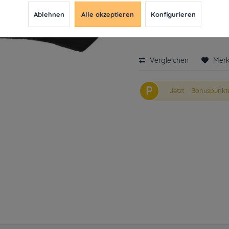
9,99 € *
26,09
Ablehnen
Alle akzeptieren
Konfigurieren
inkl. MwSt.
ab 49€ versandkosten
Derzeit leider nicht liefe
Vergleichen
Mer
P
Jetzt
Bonuspunkte