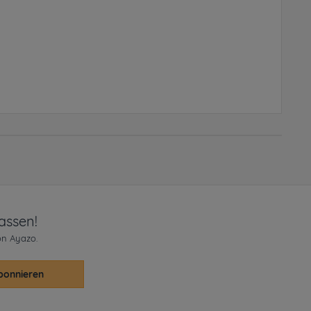
assen!
on Ayazo.
bonnieren