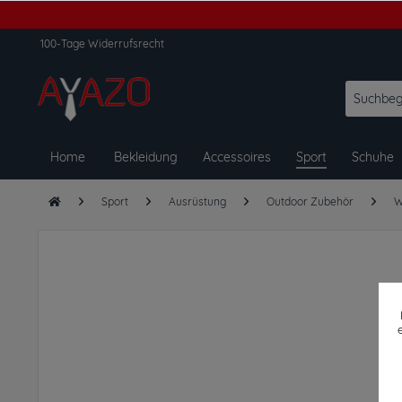
100-Tage Widerrufsrecht
Home
Bekleidung
Accessoires
Sport
Schuhe
Sport
Ausrüstung
Outdoor Zubehör
W