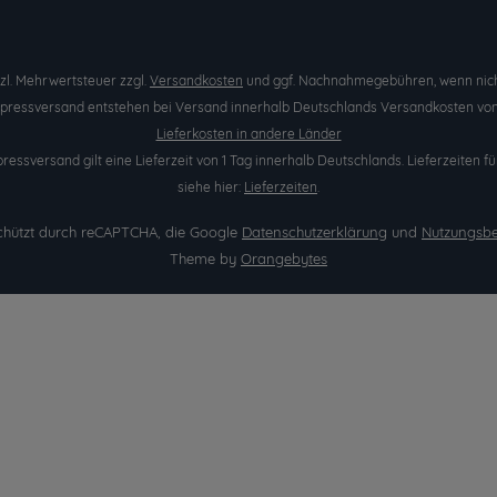
etzl. Mehrwertsteuer zzgl.
Versandkosten
und ggf. Nachnahmegebühren, wenn nich
Expressversand entstehen bei Versand innerhalb Deutschlands Versandkosten von 
Lieferkosten in andere Länder
pressversand gilt eine Lieferzeit von 1 Tag innerhalb Deutschlands. Lieferzeite
siehe hier:
Lieferzeiten
.
eschützt durch reCAPTCHA, die Google
Datenschutzerklärung
und
Nutzungsb
Theme by
Orangebytes