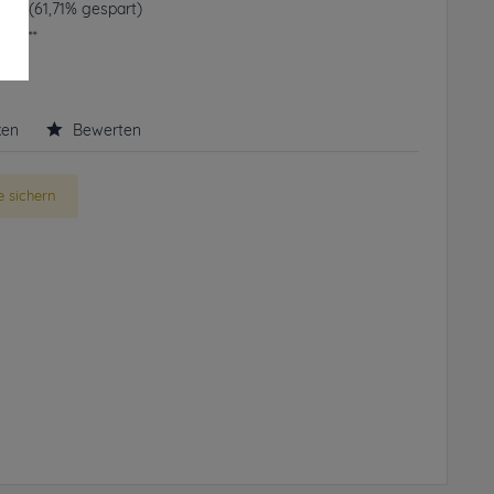
 € *
(61,71% gespart)
frei**
rbar
ken
Bewerten
 sichern