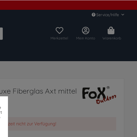
Service/Hilfe
Merkzettel
Mein Konto
Warenkorb
xe Fiberglas Axt mittel
e
t
e
t derzeit nicht zur Verfügung!