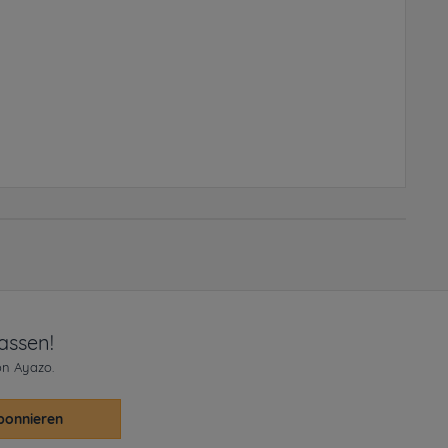
assen!
on Ayazo.
bonnieren