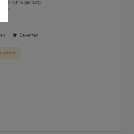
 € *
(64,44% gespart)
frei**
rbar
ken
Bewerten
 sichern