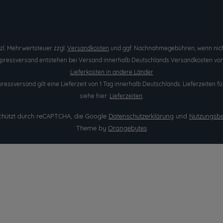
etzl. Mehrwertsteuer zzgl.
Versandkosten
und ggf. Nachnahmegebühren, wenn nich
Expressversand entstehen bei Versand innerhalb Deutschlands Versandkosten von 
Lieferkosten in andere Länder
pressversand gilt eine Lieferzeit von 1 Tag innerhalb Deutschlands. Lieferzeite
siehe hier:
Lieferzeiten
.
eschützt durch reCAPTCHA, die Google
Datenschutzerklärung
und
Nutzungsb
Theme by
Orangebytes