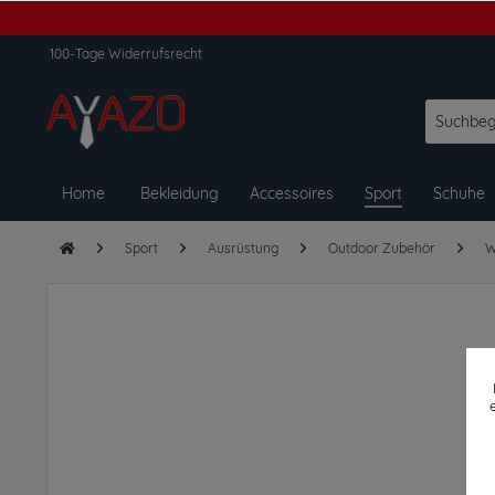
100-Tage Widerrufsrecht
Home
Bekleidung
Accessoires
Sport
Schuhe
Sport
Ausrüstung
Outdoor Zubehör
W