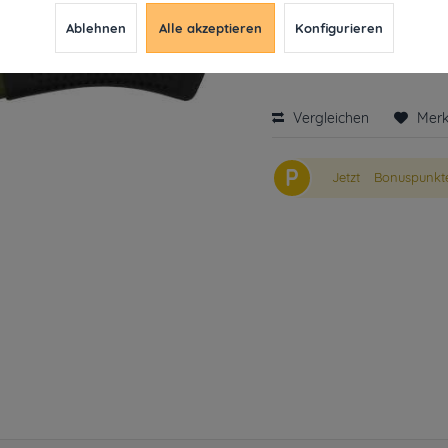
9,99 € *
28,09
Ablehnen
Alle akzeptieren
Konfigurieren
inkl. MwSt.
ab 49€ versandkosten
Derzeit leider nicht liefe
Vergleichen
Mer
P
Jetzt
Bonuspunkte