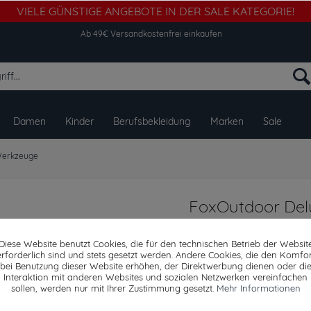
VIELE GÜNSTIGE ANGEBOTE IN DER SALE KATEGORIE!
Ab 49€ Versandkostenfrei einkaufen
Damen
Kinder
Berufsbekleidung
Marken
Sale
erkzeuge
FoxOutdoor Delu
ca. 36 cm
Diese Website benutzt Cookies, die für den technischen Betrieb der Websit
erforderlich sind und stets gesetzt werden. Andere Cookies, die den Komfor
bei Benutzung dieser Website erhöhen, der Direktwerbung dienen oder di
Interaktion mit anderen Websites und sozialen Netzwerken vereinfachen
Dieser Artikel steh
sollen, werden nur mit Ihrer Zustimmung gesetzt.
Mehr Informationen