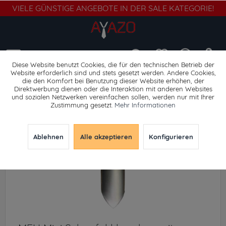
VIELE GÜNSTIGE ANGEBOTE IN DER SALE KATEGORIE!
Menü
Diese Website benutzt Cookies, die für den technischen Betrieb der
Website erforderlich sind und stets gesetzt werden. Andere Cookies,
die den Komfort bei Benutzung dieser Website erhöhen, der
Werkzeuge
Direktwerbung dienen oder die Interaktion mit anderen Websites
und sozialen Netzwerken vereinfachen sollen, werden nur mit Ihrer
Zustimmung gesetzt.
Mehr Informationen
Ablehnen
Alle akzeptieren
Konfigurieren