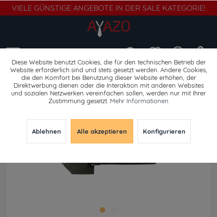
VIELE GÜNSTIGE ANGEBOTE IN DER SALE KATEGORIE!
Menü
Diese Website benutzt Cookies, die für den technischen Betrieb der
Website erforderlich sind und stets gesetzt werden. Andere Cookies,
die den Komfort bei Benutzung dieser Website erhöhen, der
Werkzeuge
Direktwerbung dienen oder die Interaktion mit anderen Websites
und sozialen Netzwerken vereinfachen sollen, werden nur mit Ihrer
Zustimmung gesetzt.
Mehr Informationen
Ablehnen
Alle akzeptieren
Konfigurieren