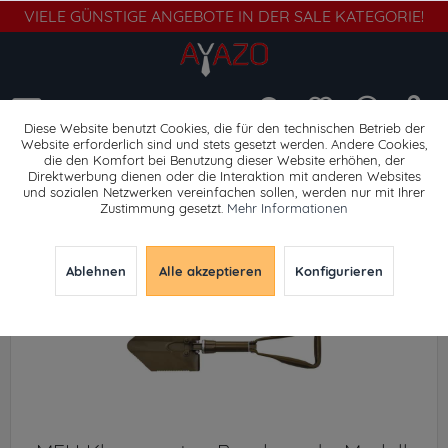
VIELE GÜNSTIGE ANGEBOTE IN DER SALE KATEGORIE!
Menü
Diese Website benutzt Cookies, die für den technischen Betrieb der
Website erforderlich sind und stets gesetzt werden. Andere Cookies,
die den Komfort bei Benutzung dieser Website erhöhen, der
Werkzeuge
Direktwerbung dienen oder die Interaktion mit anderen Websites
und sozialen Netzwerken vereinfachen sollen, werden nur mit Ihrer
Zustimmung gesetzt.
Mehr Informationen
Ablehnen
Alle akzeptieren
Konfigurieren