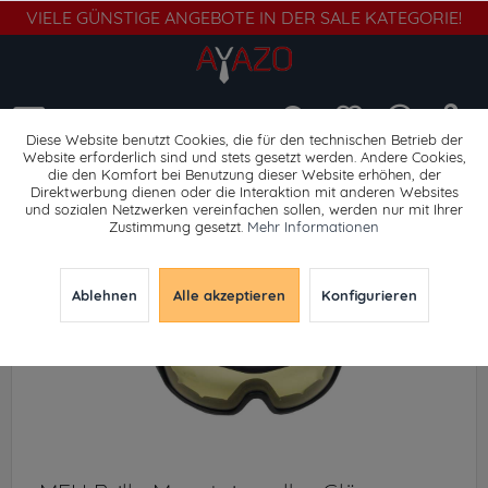
VIELE GÜNSTIGE ANGEBOTE IN DER SALE KATEGORIE!
Menü
Diese Website benutzt Cookies, die für den technischen Betrieb der
Website erforderlich sind und stets gesetzt werden. Andere Cookies,
die den Komfort bei Benutzung dieser Website erhöhen, der
Sportbrillen
Direktwerbung dienen oder die Interaktion mit anderen Websites
und sozialen Netzwerken vereinfachen sollen, werden nur mit Ihrer
Zustimmung gesetzt.
Mehr Informationen
Ablehnen
Alle akzeptieren
Konfigurieren