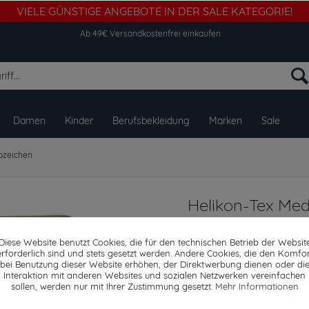
VIELE GÜNSTIGE ANGEBOTE IN DER SALE KATEGORIE!
Ab 49€ Versandkostenfrei einkaufen
Damen
Kinder
Berufsbekleidung
Marken
Sale
bzeichen
Helikon-Tex Med
Khaki Abzeiche
Diese Website benutzt Cookies, die für den technischen Betrieb der Websit
erforderlich sind und stets gesetzt werden. Andere Cookies, die den Komfor
bei Benutzung dieser Website erhöhen, der Direktwerbung dienen oder di
Interaktion mit anderen Websites und sozialen Netzwerken vereinfachen
Dieser Artikel steh
sollen, werden nur mit Ihrer Zustimmung gesetzt.
Mehr Informationen