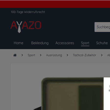
100-Tage Widerrufsrecht
Home
Bekleidung
Accessoires
Sport
Schuhe
Sport
Ausrüstung
Tactical-Zubehör
A