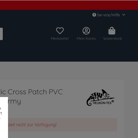
Service/Hilfe
Merkzettel
Mein Konto
Warenkorb
ic Cross Patch PVC
n Army
e
t
e
t derzeit nicht zur Verfügung!