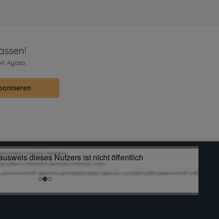
assen!
on Ayazo.
bonnieren