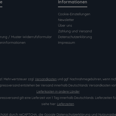
ce
Informationen
Cookie-Einstellungen
Newsletter
Über uns
Zahlung und Versand
rung / Muster-Widerrufsformular
Datenschutzerklärung
eninformationen
Impressum
etzl. Mehrwertsteuer zzgl.
Versandkosten
und ggf. Nachnahmegebühren, wenn nich
Expressversand entstehen bei Versand innerhalb Deutschlands Versandkosten von 
Lieferkosten in andere Länder
pressversand gilt eine Lieferzeit von 1 Tag innerhalb Deutschlands. Lieferzeite
siehe hier:
Lieferzeiten
.
eschützt durch reCAPTCHA, die Google
Datenschutzerklärung
und
Nutzungsb