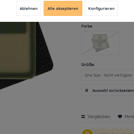
9,99 € *
Ablehnen
Alle akzeptieren
Konfigurieren
inkl. MwSt.
ab 49€ versandkosten
Derzeit leider nicht liefe
Farbe
Größe:
Auswahl zurücksetze
Vergleichen
Mer