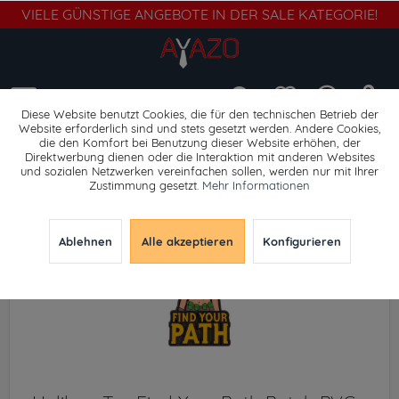
VIELE GÜNSTIGE ANGEBOTE IN DER SALE KATEGORIE!
Menü
Diese Website benutzt Cookies, die für den technischen Betrieb der
Website erforderlich sind und stets gesetzt werden. Andere Cookies,
die den Komfort bei Benutzung dieser Website erhöhen, der
Abzeichen
Direktwerbung dienen oder die Interaktion mit anderen Websites
und sozialen Netzwerken vereinfachen sollen, werden nur mit Ihrer
Zustimmung gesetzt.
Mehr Informationen
Ablehnen
Alle akzeptieren
Konfigurieren