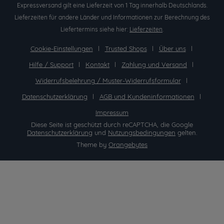
Expressversand gilt eine Lieferzeit von 1 Tag innerhalb Deutschlands.
Lieferzeiten für andere Länder und Informationen zur Berechnung des
Liefertermins siehe hier:
Lieferzeiten
.
Cookie-Einstellungen
Trusted Shops
Über uns
Hilfe / Support
Kontakt
Zahlung und Versand
Widerrufsbelehrung / Muster-Widerrufsformular
Datenschutzerklärung
AGB und Kundeninformationen
Impressum
Diese Seite ist geschützt durch reCAPTCHA, die Google
Datenschutzerklärung
und
Nutzungsbedingungen
gelten.
Theme by
Orangebytes